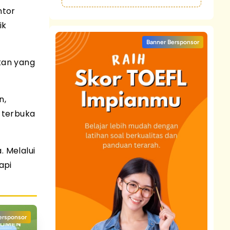
ntor
ik
Banner Bersponsor
kan yang
n,
 terbuka
 Melalui
api
ersponsor