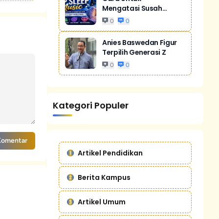
Mengatasi Susah
Tidur Akibat Stres
0
0
Anies Baswedan Figur
Terpilih Generasi Z
0
0
Kategori Populer
Komentar
Artikel Pendidikan
Berita Kampus
Artikel Umum