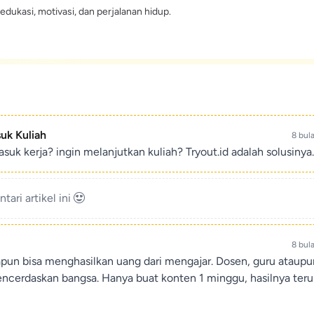
edukasi, motivasi, dan perjalanan hidup.
suk Kuliah
8 bul
suk kerja? ingin melanjutkan kuliah? Tryout.id adalah solusinya.
ari artikel ini
8 bul
apun bisa menghasilkan uang dari mengajar. Dosen, guru ataup
encerdaskan bangsa. Hanya buat konten 1 minggu, hasilnya teru