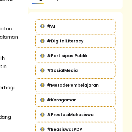
.
#AI
iatan
galaman
#DigitalLiteracy
#PartisipasiPublik
ih
tin
#SosialMedia
#MetodePembelajaran
erbagi
#Keragaman
#PrestasiMahasiswa
idang
#BeasiswaLPDP