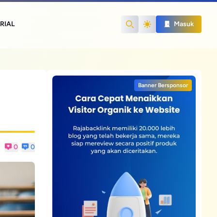
RIAL
Masuk
Search
Banner Bersponsor
0
0