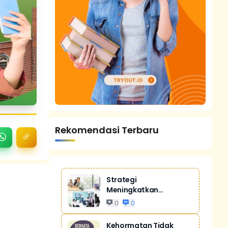
Rekomendasi Terbaru
Strategi
Meningkatkan
Penjualan Melalui
0
0
Digital Ma...
Kehormatan Tidak