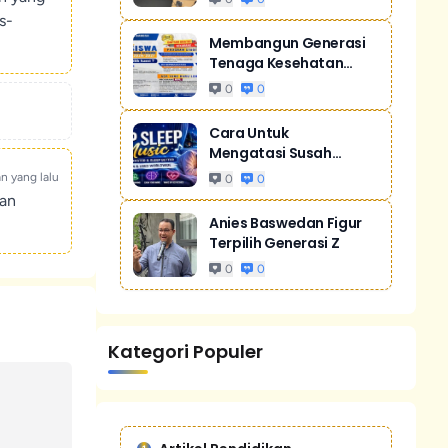
s-
Membangun Generasi
Tenaga Kesehatan
Unggul Dan Men...
0
0
Cara Untuk
Mengatasi Susah
Tidur Akibat Stres
an yang lalu
0
0
kan
Anies Baswedan Figur
Terpilih Generasi Z
0
0
Kategori Populer