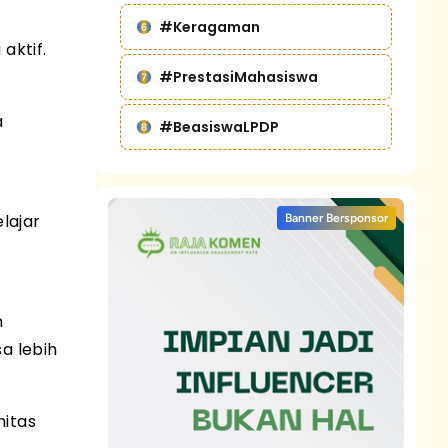
#Keragaman
aktif.
#PrestasiMahasiswa
a
#BeasiswaLPDP
lajar
Banner Bersponsor
n
a lebih
nitas