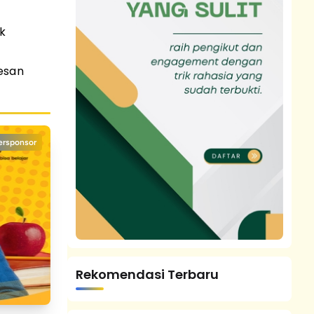
ik
esan
ersponsor
Rekomendasi Terbaru