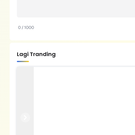
0 / 1000
Lagi Tranding
Previous
Next