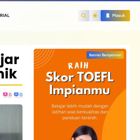
RIAL
Masuk
Search
jar
Banner Bersponsor
mik
0
0