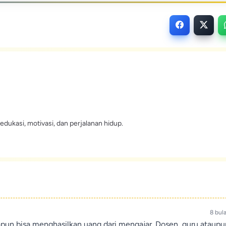
edukasi, motivasi, dan perjalanan hidup.
8 bul
apun bisa menghasilkan uang dari mengajar. Dosen, guru ataup