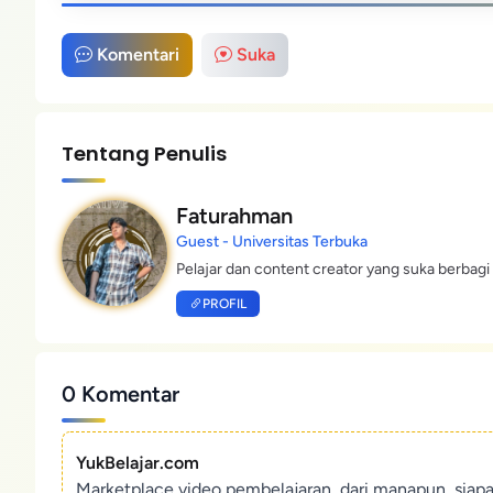
Komentari
Suka
Tentang Penulis
Faturahman
Guest - Universitas Terbuka
Pelajar dan content creator yang suka berbagi 
PROFIL
0 Komentar
YukBelajar.com
Marketplace video pembelajaran, dari manapun, siap