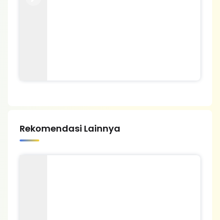
Previous
Next
Rekomendasi Lainnya