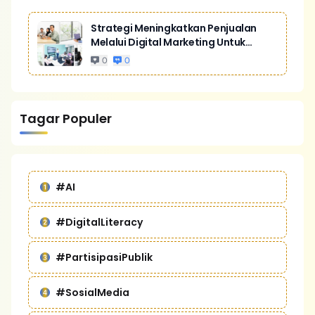
Strategi Meningkatkan Penjualan
Melalui Digital Marketing Untuk
Bisnis Yang Lebih Kompetitif
0
0
Tagar Populer
#AI
#DigitalLiteracy
#PartisipasiPublik
#SosialMedia