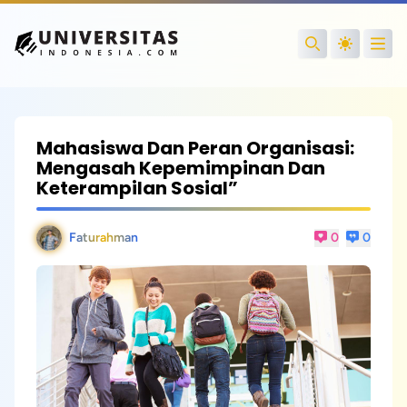
Open
Search
Mahasiswa Dan Peran Organisasi:
Mengasah Kepemimpinan Dan
Keterampilan Sosial”
Faturahman
0
0