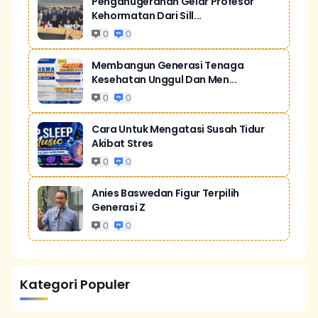
Penganugerahan Gelar Profesor
Kehormatan Dari Sill...
0
0
Membangun Generasi Tenaga
Kesehatan Unggul Dan Men...
0
0
Cara Untuk Mengatasi Susah Tidur
Akibat Stres
0
0
Anies Baswedan Figur Terpilih
Generasi Z
0
0
Kategori Populer