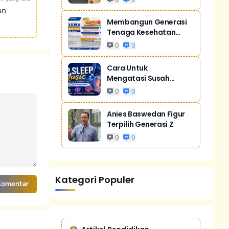
an
Membangun Generasi
Tenaga Kesehatan
Unggul Dan Men...
0
0
Cara Untuk
Mengatasi Susah
Tidur Akibat Stres
0
0
Anies Baswedan Figur
Terpilih Generasi Z
0
0
Kategori Populer
Komentar