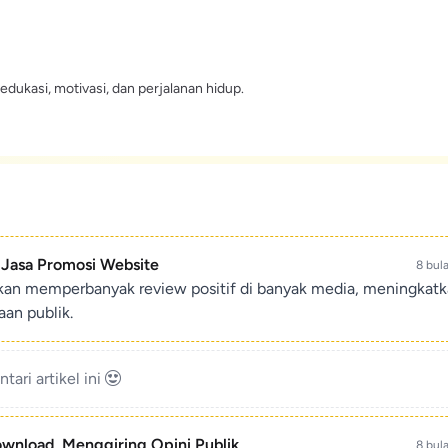
edukasi, motivasi, dan perjalanan hidup.
- Jasa Promosi Website
8 bul
ikan memperbanyak review positif di banyak media, meningkat
an publik.
ari artikel ini
ownload, Menggiring Opini Publik
8 bul