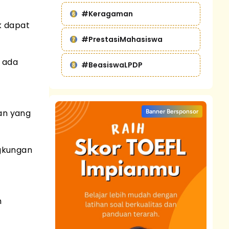
#Keragaman
k dapat
#PrestasiMahasiswa
k ada
#BeasiswaLPDP
an yang
Banner Bersponsor
ngkungan
h