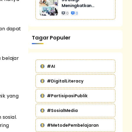
Meningkatkan
Penjualan Melalui
0
0
Digital Marketing
Untuk Bisnis Yang
an dapat
Lebih Kompetitif
Tagar Populer
 belajar
#AI
#DigitalLiteracy
ik yang
#PartisipasiPublik
#SosialMedia
sosial.
ring
#MetodePembelajaran