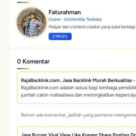
Faturahman
Guest - Universitas Terbuka
Pelajar dan content creator yang suka berbagi 
PROFIL
0 Komentar
RajaBacklink.com: Jasa Backlink Murah Berkualitas 
RajaBacklink.com adalah solusi bagi lembaga pendid
jumlah calon mahasiswa dan meningkatkan kepercaya
Belum ada komentar, jadilah yang pertama mengoment
Jasa Buzzer Viral View Like Komen Share Posting D