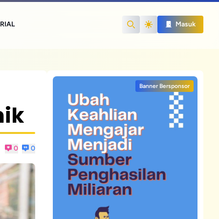
RIAL
Masuk
Search
Banner Bersponsor
ik
0
0