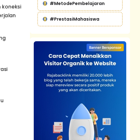
#MetodePembelajaran
 koneksi
rjalan
#PrestasiMahasiswa
ing
Banner Bersponsor
asi
tu