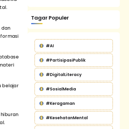
tal.
Tagar Populer
 dan
nformasi
#AI
database
#PartisipasiPublik
materi
#DigitalLiteracy
 belajar
#SosialMedia
#Keragaman
 hiburan
#KesehatanMental
al.