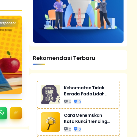
ersponsor
Rekomendasi Terbaru
Kehormatan Tidak
Berada Pada Lidah
Yang Gemar Mere...
0
0
Cara Menemukan
Kata Kunci Trending
Untuk SEO
0
0