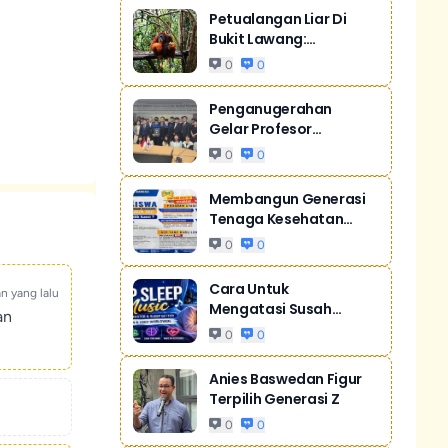
Petualangan Liar Di
Bukit Lawang:
Orangutan Sumatr...
0
0
Penganugerahan
Gelar Profesor
Kehormatan Dari Sill...
0
0
Membangun Generasi
Tenaga Kesehatan
Unggul Dan Men...
0
0
Cara Untuk
an yang lalu
Mengatasi Susah
an
Tidur Akibat Stres
0
0
Anies Baswedan Figur
Terpilih Generasi Z
0
0