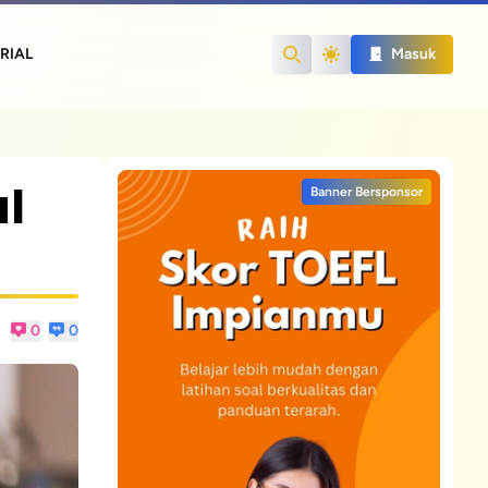
RIAL
Masuk
Search
l
Banner Bersponsor
0
0