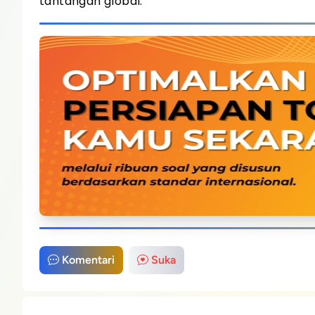
tantangan global.
Komentari
Suka