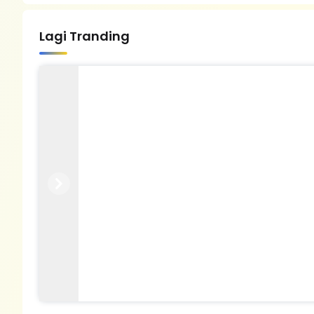
Lagi Tranding
Previous
Next