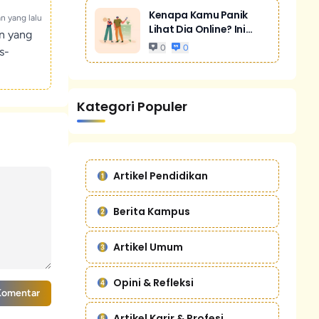
Kenapa Kamu Panik
an yang lalu
Lihat Dia Online? Ini
un yang
Bukan Cuma...
0
0
s-
Kategori Populer
Artikel Pendidikan
Berita Kampus
Artikel Umum
Opini & Refleksi
Komentar
Artikel Karir & Profesi