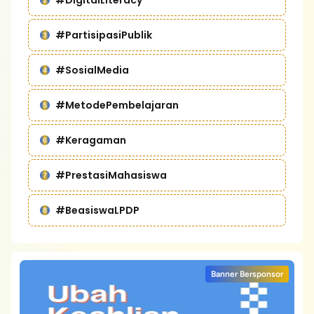
#DigitalLiteracy
#PartisipasiPublik
#SosialMedia
#MetodePembelajaran
#Keragaman
#PrestasiMahasiswa
#BeasiswaLPDP
Banner Bersponsor