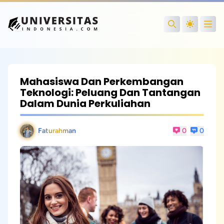
Open
Search
Mahasiswa Dan Perkembangan
Teknologi: Peluang Dan Tantangan
Dalam Dunia Perkuliahan
Faturahman
0
0