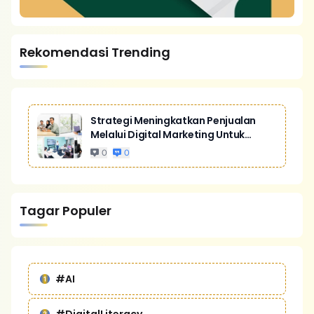
Rekomendasi Trending
Strategi Meningkatkan Penjualan
Melalui Digital Marketing Untuk
Bisnis Yang Lebih Kompetitif
0
0
Tagar Populer
#AI