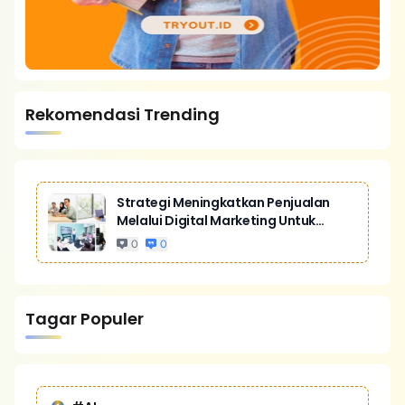
Rekomendasi Trending
Strategi Meningkatkan Penjualan
Melalui Digital Marketing Untuk
Bisnis Yang Lebih Kompetitif
0
0
Tagar Populer