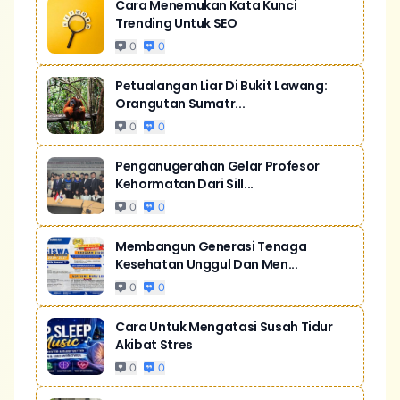
Cara Menemukan Kata Kunci
Trending Untuk SEO
0
0
Petualangan Liar Di Bukit Lawang:
Orangutan Sumatr...
0
0
Penganugerahan Gelar Profesor
Kehormatan Dari Sill...
0
0
Membangun Generasi Tenaga
Kesehatan Unggul Dan Men...
0
0
Cara Untuk Mengatasi Susah Tidur
Akibat Stres
0
0