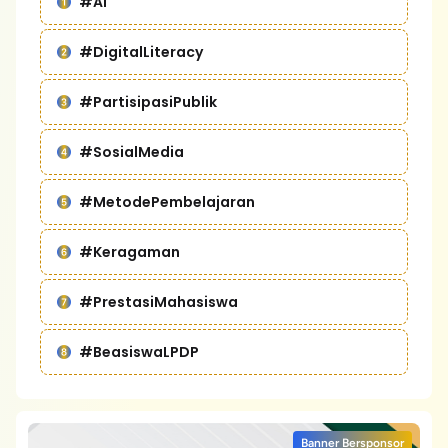
#AI
#DigitalLiteracy
#PartisipasiPublik
#SosialMedia
#MetodePembelajaran
#Keragaman
#PrestasiMahasiswa
#BeasiswaLPDP
Banner Bersponsor