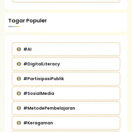
Tagar Populer
#AI
#DigitalLiteracy
#PartisipasiPublik
#SosialMedia
#MetodePembelajaran
#Keragaman