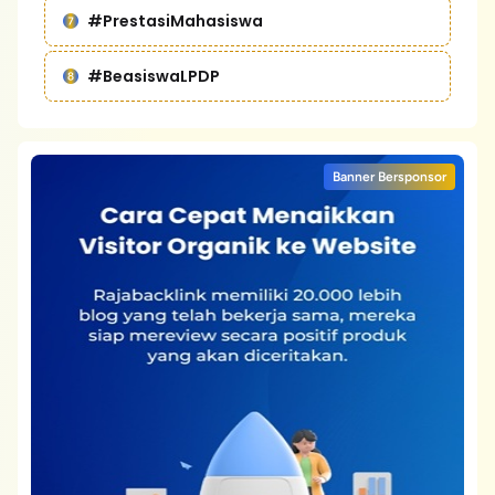
#PrestasiMahasiswa
#BeasiswaLPDP
Banner Bersponsor