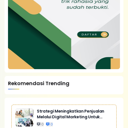
Rekomendasi Trending
Strategi Meningkatkan Penjualan
Melalui Digital Marketing Untuk
Bisnis Yang Lebih Kompetitif
0
0