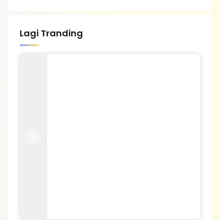
Lagi Tranding
Previous
Next