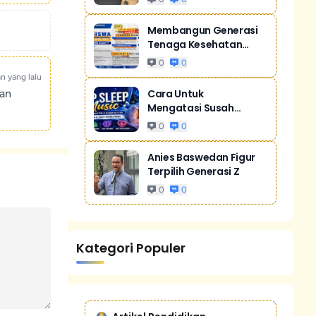
Membangun Generasi
Tenaga Kesehatan
Unggul Dan Men...
0
0
an yang lalu
kan
Cara Untuk
Mengatasi Susah
Tidur Akibat Stres
0
0
Anies Baswedan Figur
Terpilih Generasi Z
0
0
Kategori Populer