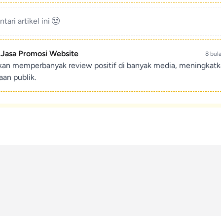
ari artikel ini
- Jasa Promosi Website
8 bul
ikan memperbanyak review positif di banyak media, meningkat
an publik.