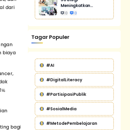
Meningkatkan
l dari
Penjualan Melalui
0
0
Digital Marketing
Untuk Bisnis Yang
Lebih Kompetitif
Tagar Populer
engan
 biaya
#AI
ancer,
#DigitalLiteracy
idak
tu,
#PartisipasiPublik
#SosialMedia
ian
#MetodePembelajaran
ting bagi