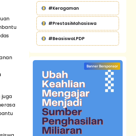
#Keragaman
tuan
#PrestasiMahasiswa
embantu
rdas
#BeasiswaLPDP
kanan
Banner Bersponsor
a
 juga
merasa
bantu
asiswa