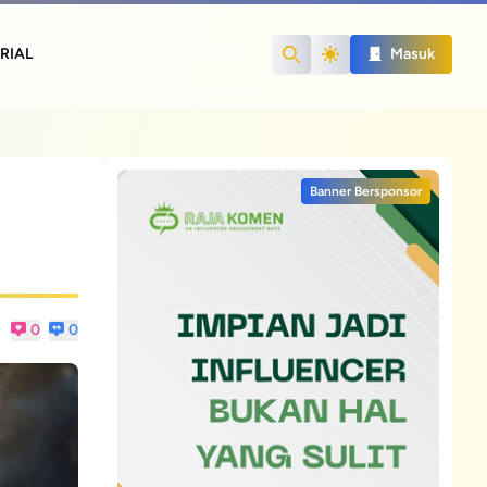
RIAL
Masuk
Search
Banner Bersponsor
0
0