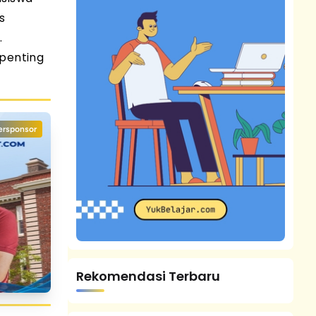
s
.
 penting
ersponsor
Rekomendasi Terbaru