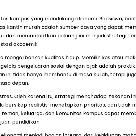
ilitas kampus yang mendukung ekonomi. Beasiswa, ban
silitas kantin murah adalah sumber daya yang dapat m
i dan memanfaatkan peluang ini menjadi strategi ce
stasi akademik.
pa mengorbankan kualitas hidup. Memilih kos atau ma
gelola pengeluaran sosial dengan bijak adalah praktik
ini tidak hanya membantu di masa kuliah, tetapi jug
masa depan.
res. Oleh karena itu, strategi menghadapi tekanan ini
bersikap realistis, menetapkan prioritas, dan tidak 
gan teman, keluarga, dan komunitas kampus dapat mem
juan pendidikan.
 ekonomi menjadi bagian integral dari kehidupan mah