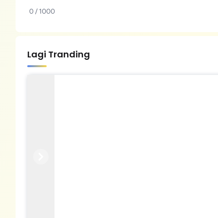
0 / 1000
Lagi Tranding
Previous
Next