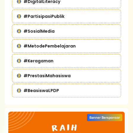
#DigitalLiteracy
#PartisipasiPublik
#SosialMedia
#MetodePembelajaran
#Keragaman
#PrestasiMahasiswa
#BeasiswaLPDP
Banner Bersponsor