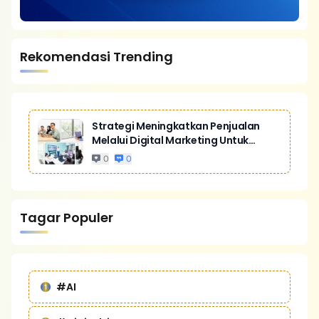
Rekomendasi Trending
Strategi Meningkatkan Penjualan
Melalui Digital Marketing Untuk
Bisnis Yang Lebih Kompetitif
0
0
Tagar Populer
#AI