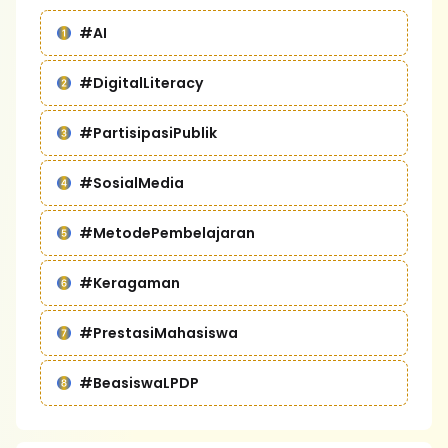
#AI
#DigitalLiteracy
#PartisipasiPublik
#SosialMedia
#MetodePembelajaran
#Keragaman
#PrestasiMahasiswa
#BeasiswaLPDP