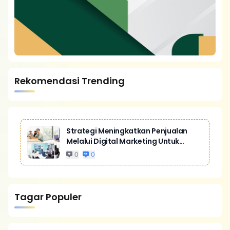
Rekomendasi Trending
Strategi Meningkatkan Penjualan
Melalui Digital Marketing Untuk
Bisnis Yang Lebih Kompetitif
0
0
Tagar Populer