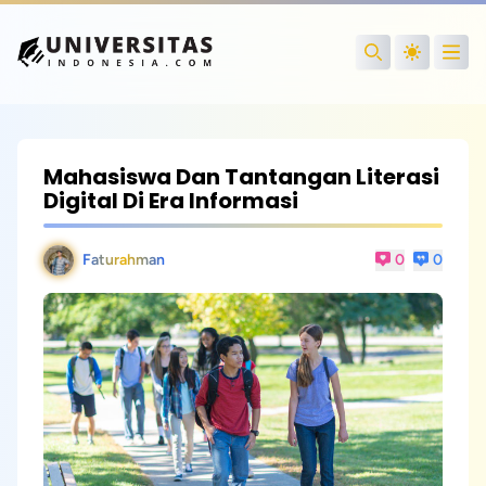
Open
Search
Mahasiswa Dan Tantangan Literasi
Digital Di Era Informasi
Faturahman
0
0