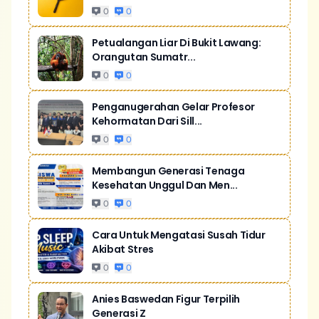
0
0
Petualangan Liar Di Bukit Lawang:
Orangutan Sumatr...
0
0
Penganugerahan Gelar Profesor
Kehormatan Dari Sill...
0
0
Membangun Generasi Tenaga
Kesehatan Unggul Dan Men...
0
0
Cara Untuk Mengatasi Susah Tidur
Akibat Stres
0
0
Anies Baswedan Figur Terpilih
Generasi Z