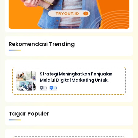
Rekomendasi Trending
Strategi Meningkatkan Penjualan
Melalui Digital Marketing Untuk
Bisnis Yang Lebih Kompetitif
0
0
Tagar Populer