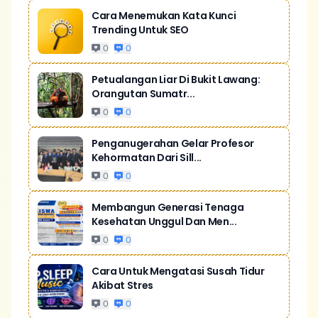
Cara Menemukan Kata Kunci
Trending Untuk SEO
0
0
Petualangan Liar Di Bukit Lawang:
Orangutan Sumatr...
0
0
Penganugerahan Gelar Profesor
Kehormatan Dari Sill...
0
0
Membangun Generasi Tenaga
Kesehatan Unggul Dan Men...
0
0
Cara Untuk Mengatasi Susah Tidur
Akibat Stres
0
0