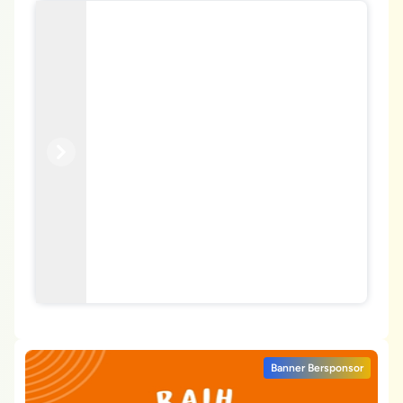
Previous
Next
Banner Bersponsor