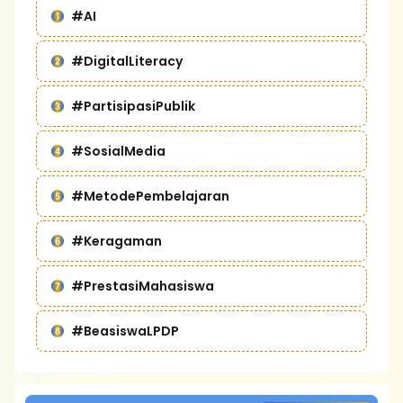
#AI
#DigitalLiteracy
#PartisipasiPublik
#SosialMedia
#MetodePembelajaran
#Keragaman
#PrestasiMahasiswa
#BeasiswaLPDP