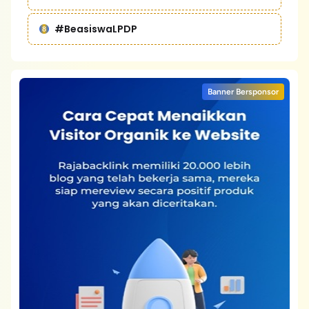
#BeasiswaLPDP
Banner Bersponsor