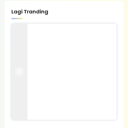
Lagi Tranding
Previous
Next