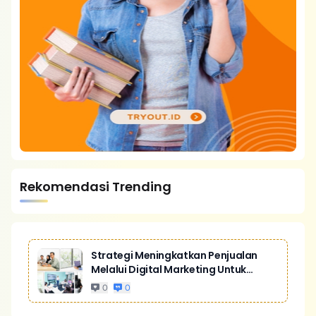
Rekomendasi Trending
Strategi Meningkatkan Penjualan
Melalui Digital Marketing Untuk
Bisnis Yang Lebih Kompetitif
0
0