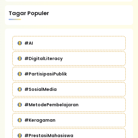
Tagar Populer
#AI
#DigitalLiteracy
#PartisipasiPublik
#SosialMedia
#MetodePembelajaran
#Keragaman
#PrestasiMahasiswa