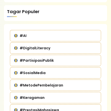
Tagar Populer
#AI
#DigitalLiteracy
#PartisipasiPublik
#SosialMedia
#MetodePembelajaran
#Keragaman
#PrestasiMahasiswa