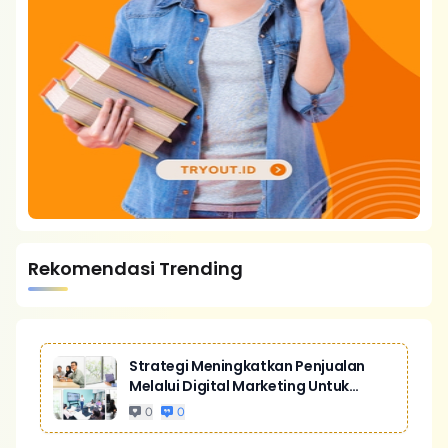
Rekomendasi Trending
Strategi Meningkatkan Penjualan
Melalui Digital Marketing Untuk
Bisnis Yang Lebih Kompetitif
0
0