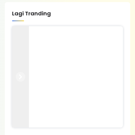
Lagi Tranding
Previous
Next