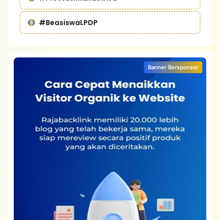
#BeasiswaLPDP
Banner Bersponsor