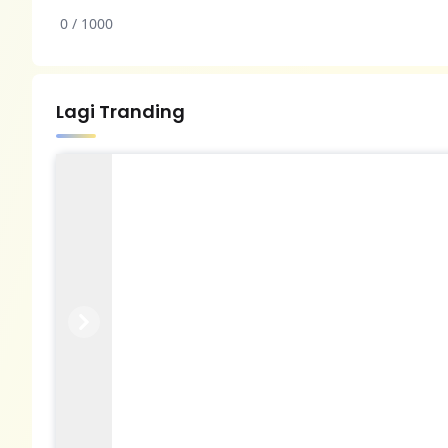
0 / 1000
Lagi Tranding
Previous
Next