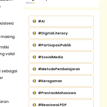
n
#AI
hasiswa
#DigitalLiteracy
-masing.
#PartisipasiPublik
iliki
ng valid
#SosialMedia
#MetodePembelajaran
i sebagai
er
#Keragaman
#PrestasiMahasiswa
daran
#BeasiswaLPDP