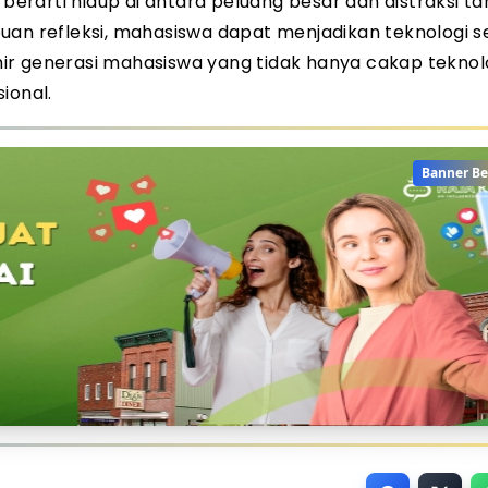
 berarti hidup di antara peluang besar dan distraksi t
uan refleksi, mahasiswa dapat menjadikan teknologi s
ahir generasi mahasiswa yang tidak hanya cakap teknolo
ional.
Banner Be