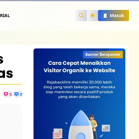
RIAL
Masuk
Search
s
Banner Bersponsor
as
0
0