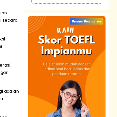
puan
i secara
Banner Bersponsor
ksi
i
erasi
ngan
i adalah
an