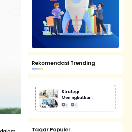
Rekomendasi Trending
Strategi
Meningkatkan
Penjualan Melalui
0
0
Digital Marketing
Untuk Bisnis Yang
Lebih Kompetitif
Tagar Populer
a dalam