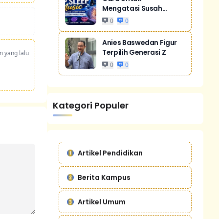
Mengatasi Susah
Tidur Akibat Stres
0
0
Anies Baswedan Figur
Terpilih Generasi Z
n yang lalu
0
0
Kategori Populer
Artikel Pendidikan
Berita Kampus
Artikel Umum