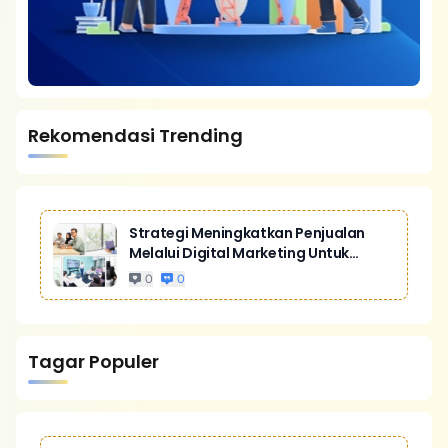
Rekomendasi Trending
Strategi Meningkatkan Penjualan
Melalui Digital Marketing Untuk
Bisnis Yang Lebih Kompetitif
0
0
Tagar Populer