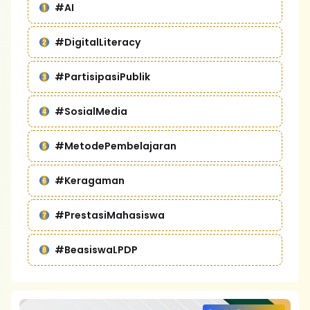
#AI
#DigitalLiteracy
#PartisipasiPublik
#SosialMedia
#MetodePembelajaran
#Keragaman
#PrestasiMahasiswa
#BeasiswaLPDP