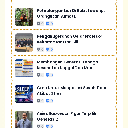
Petualangan Liar Di Bukit Lawang:
Orangutan Sumatr...
0
0
Penganugerahan Gelar Profesor
Kehormatan Dari Sill...
0
0
Membangun Generasi Tenaga
Kesehatan Unggul Dan Men...
0
0
Cara Untuk Mengatasi Susah Tidur
Akibat Stres
0
0
Anies Baswedan Figur Terpilih
Generasi Z
0
0