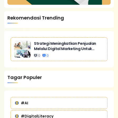
Rekomendasi Trending
Strategi Meningkatkan Penjualan
Melalui Digital Marketing Untuk
Bisnis Yang Lebih Kompetitif
0
0
Tagar Populer
#AI
#DigitalLiteracy