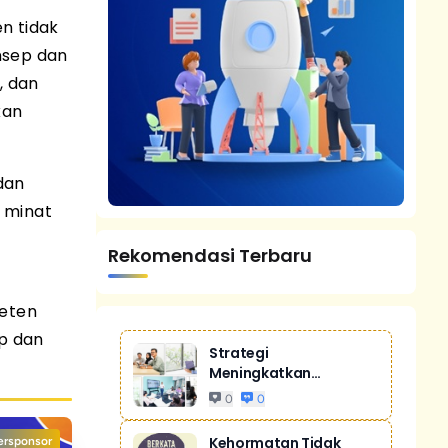
n tidak
nsep dan
, dan
kan
dan
 minat
Rekomendasi Terbaru
eten
p dan
Strategi
Meningkatkan
Penjualan Melalui
0
0
Digital Ma...
Kehormatan Tidak
ersponsor