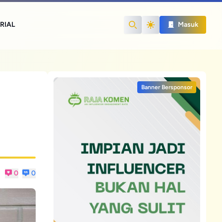
RIAL
Masuk
Search
Banner Bersponsor
0
0