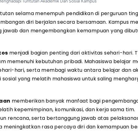
Menghadapi Tuntutan Akademik Dan Sosial Kampus
tutan selama menempuh pendidikan di perguruan ting
engembangan diri berjalan secara bersamaan. Kampus me
ng jawab dan mengembangkan kemampuan yang dibu
kos
menjadi bagian penting dari aktivitas sehari-hari. T
am memenuhi kebutuhan pribadi. Mahasiswa belajar 
ari-hari, serta membagi waktu antara belajar dan ak
ksi sosial yang melatih mahasiswa untuk saling menghar
waan
memberikan banyak manfaat bagi pengembangan
latih kepemimpinan, komunikasi, dan kerja sama tim.
sun rencana, serta bertanggung jawab atas pelaksana
 meningkatkan rasa percaya diri dan kemampuan ber