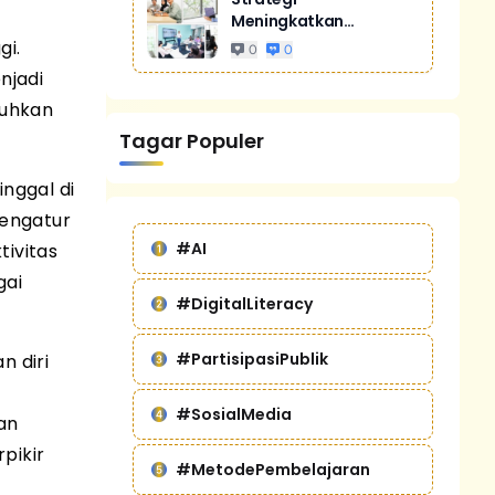
Meningkatkan
Penjualan Melalui
gi.
0
0
Digital Marketing
njadi
Untuk Bisnis Yang
tuhkan
Lebih Kompetitif
Tagar Populer
inggal di
mengatur
#AI
tivitas
gai
#DigitalLiteracy
#PartisipasiPublik
 diri
#SosialMedia
an
pikir
#MetodePembelajaran