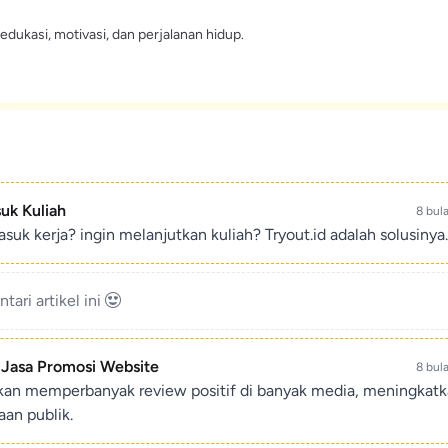
edukasi, motivasi, dan perjalanan hidup.
suk Kuliah
8 bul
suk kerja? ingin melanjutkan kuliah? Tryout.id adalah solusinya.
ari artikel ini
- Jasa Promosi Website
8 bul
ikan memperbanyak review positif di banyak media, meningkat
an publik.