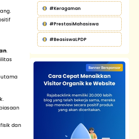
#Keragaman
ang.
itif
#PrestasiMahasiswa
#BeasiswaLPDP
aan
.
litas
Banner Bersponsor
i utama
k.
ebiasaan
isik dan