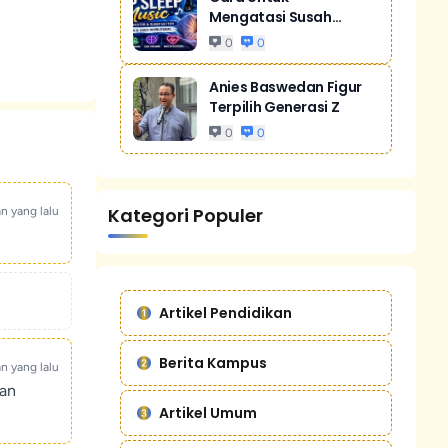
Mengatasi Susah
Tidur Akibat Stres
0
0
Anies Baswedan Figur
Terpilih Generasi Z
0
0
Kategori Populer
an yang lalu
Artikel Pendidikan
Berita Kampus
an yang lalu
kan
Artikel Umum