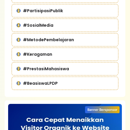
#PartisipasiPublik
#SosialMedia
#MetodePembelajaran
#Keragaman
#PrestasiMahasiswa
#BeasiswaLPDP
Banner Bersponsor