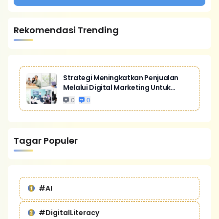
Rekomendasi Trending
Strategi Meningkatkan Penjualan
Melalui Digital Marketing Untuk
Bisnis Yang Lebih Kompetitif
0
0
Tagar Populer
#AI
#DigitalLiteracy