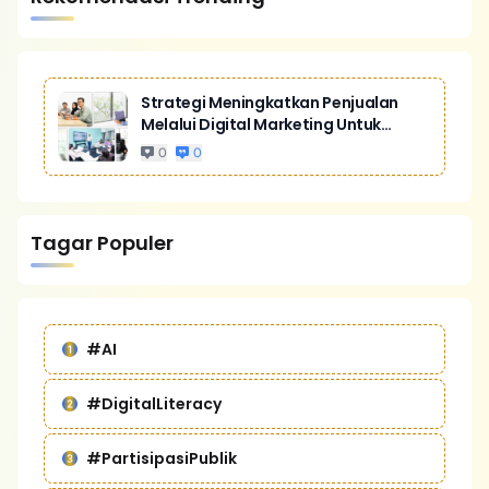
Strategi Meningkatkan Penjualan
Melalui Digital Marketing Untuk
Bisnis Yang Lebih Kompetitif
0
0
Tagar Populer
#AI
#DigitalLiteracy
#PartisipasiPublik