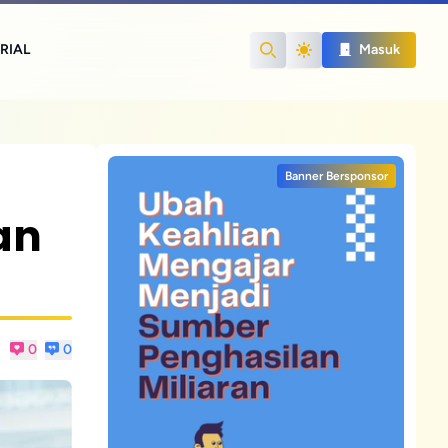
RIAL
Masuk
Search
Banner Bersponsor
an
0
0