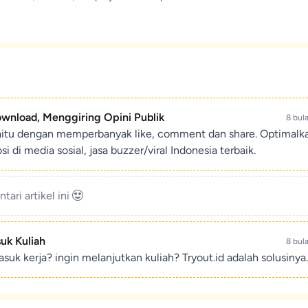
ownload, Menggiring Opini Publik
8 bul
aitu dengan memperbanyak like, comment dan share. Optimalk
di media sosial, jasa buzzer/viral Indonesia terbaik.
ari artikel ini
suk Kuliah
8 bul
suk kerja? ingin melanjutkan kuliah? Tryout.id adalah solusinya.