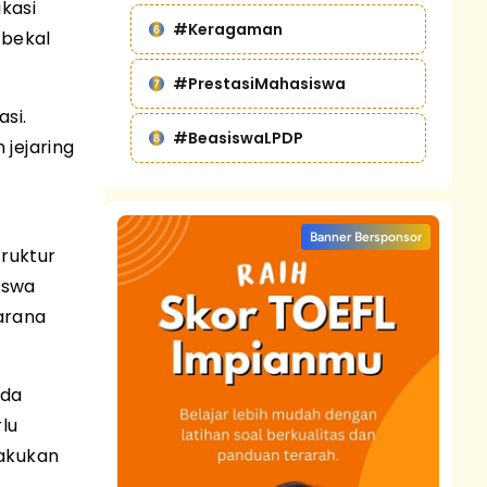
kasi
#Keragaman
 bekal
#PrestasiMahasiswa
si.
#BeasiswaLPDP
jejaring
Banner Bersponsor
truktur
iswa
sarana
ada
rlu
lakukan