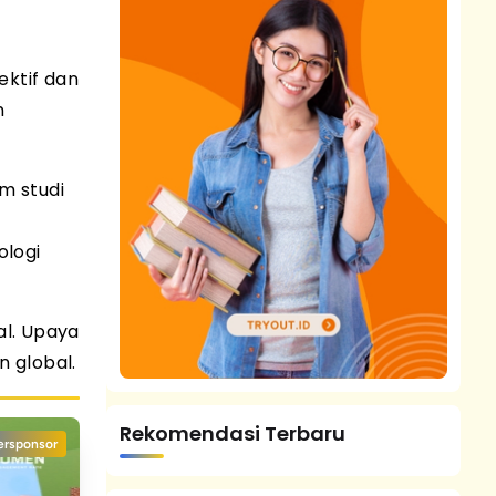
ktif dan
n
m studi
ologi
al. Upaya
n global.
Rekomendasi Terbaru
ersponsor