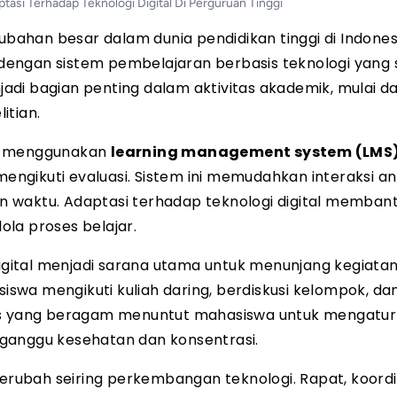
asi Terhadap Teknologi Digital Di Perguruan Tinggi
ahan besar dalam dunia pendidikan tinggi di Indones
dengan sistem pembelajaran berbasis teknologi yang
di bagian penting dalam aktivitas akademik, mulai da
itian.
sa menggunakan
learning management system (LMS
ngikuti evaluasi. Sistem ini memudahkan interaksi a
 waktu. Adaptasi terhadap teknologi digital memban
la proses belajar.
 digital menjadi sarana utama untuk menunjang kegiata
wa mengikuti kuliah daring, berdiskusi kelompok, da
kos yang beragam menuntut mahasiswa untuk mengatur
ganggu kesehatan dan konsentrasi.
berubah seiring perkembangan teknologi. Rapat, koordi