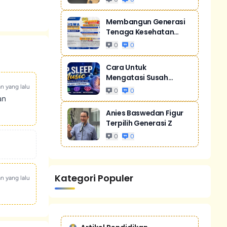
Membangun Generasi
Tenaga Kesehatan
Unggul Dan Men...
0
0
Cara Untuk
Mengatasi Susah
Tidur Akibat Stres
an yang lalu
0
0
an
Anies Baswedan Figur
Terpilih Generasi Z
0
0
Kategori Populer
an yang lalu