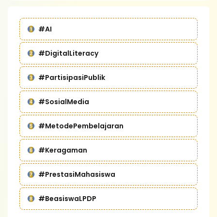
#AI
#DigitalLiteracy
#PartisipasiPublik
#SosialMedia
#MetodePembelajaran
#Keragaman
#PrestasiMahasiswa
#BeasiswaLPDP