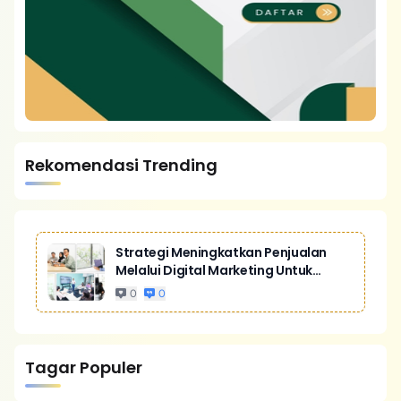
Rekomendasi Trending
Strategi Meningkatkan Penjualan
Melalui Digital Marketing Untuk
Bisnis Yang Lebih Kompetitif
0
0
Tagar Populer