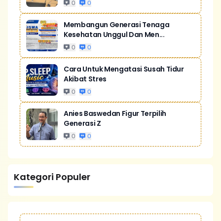
0
0
Membangun Generasi Tenaga
Kesehatan Unggul Dan Men...
0
0
Cara Untuk Mengatasi Susah Tidur
Akibat Stres
0
0
Anies Baswedan Figur Terpilih
Generasi Z
0
0
Kategori Populer