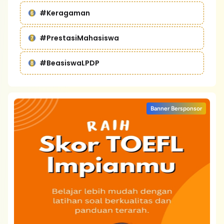
#Keragaman
#PrestasiMahasiswa
#BeasiswaLPDP
Banner Bersponsor