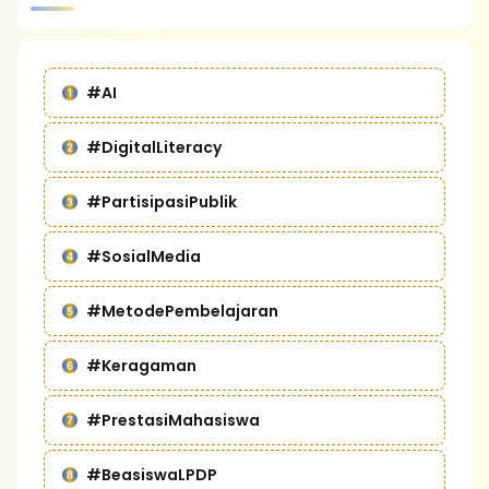
#AI
#DigitalLiteracy
#PartisipasiPublik
#SosialMedia
#MetodePembelajaran
#Keragaman
#PrestasiMahasiswa
#BeasiswaLPDP