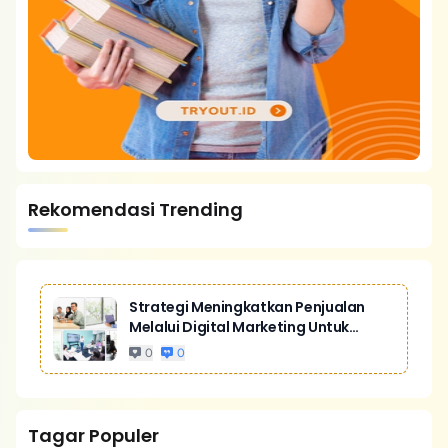
Rekomendasi Trending
Strategi Meningkatkan Penjualan
Melalui Digital Marketing Untuk
Bisnis Yang Lebih Kompetitif
0
0
Tagar Populer