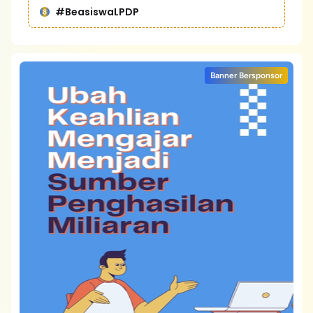
#BeasiswaLPDP
Banner Bersponsor