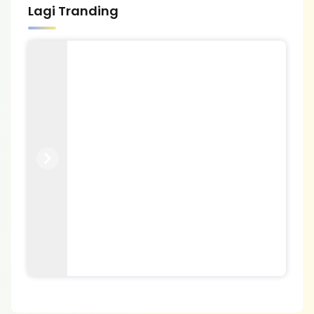
Lagi Tranding
Previous
Next