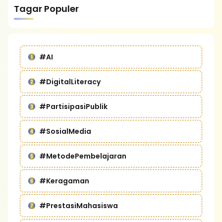
Tagar Populer
#AI
#DigitalLiteracy
#PartisipasiPublik
#SosialMedia
#MetodePembelajaran
#Keragaman
#PrestasiMahasiswa