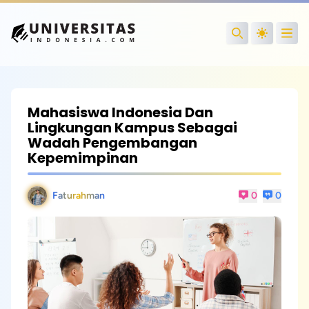
Open
Search
Mahasiswa Indonesia Dan
Lingkungan Kampus Sebagai
Wadah Pengembangan
Kepemimpinan
Faturahman
0
0