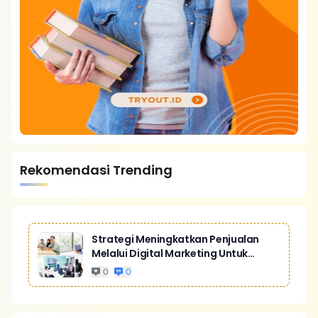
Rekomendasi Trending
Strategi Meningkatkan Penjualan
Melalui Digital Marketing Untuk
Bisnis Yang Lebih Kompetitif
0
0