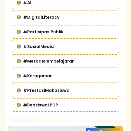
#AI
#DigitalLiteracy
#PartisipasiPublik
#SosialMedia
#MetodePembelajaran
#Keragaman
#PrestasiMahasiswa
#BeasiswaLPDP