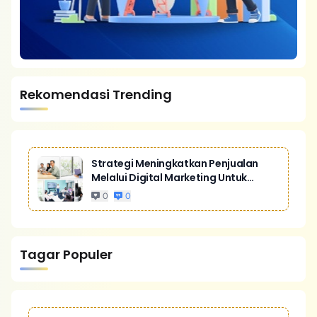
Rekomendasi Trending
Strategi Meningkatkan Penjualan
Melalui Digital Marketing Untuk
Bisnis Yang Lebih Kompetitif
0
0
Tagar Populer