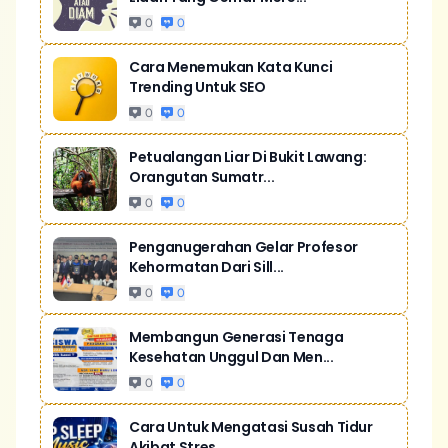
0
0
Cara Menemukan Kata Kunci
Trending Untuk SEO
0
0
Petualangan Liar Di Bukit Lawang:
Orangutan Sumatr...
0
0
Penganugerahan Gelar Profesor
Kehormatan Dari Sill...
0
0
Membangun Generasi Tenaga
Kesehatan Unggul Dan Men...
0
0
Cara Untuk Mengatasi Susah Tidur
Akibat Stres