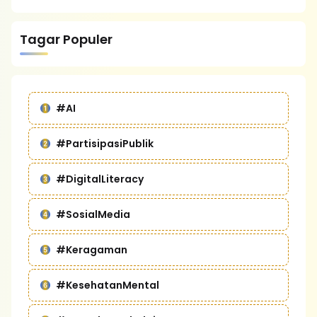
Tagar Populer
#AI
#PartisipasiPublik
#DigitalLiteracy
#SosialMedia
#Keragaman
#KesehatanMental