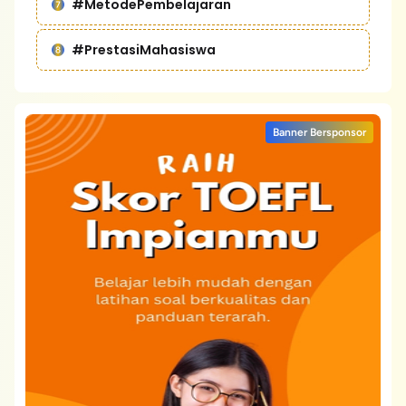
#MetodePembelajaran
#PrestasiMahasiswa
Banner Bersponsor