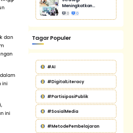
Meningkatkan
un
Penjualan Melalui
0
0
Digital Marketing
Untuk Bisnis Yang
Lebih Kompetitif
k dan
Tagar Populer
am
engan
#AI
 dalam
#DigitalLiteracy
 ini
#PartisipasiPublik
,
#SosialMedia
 ini
#MetodePembelajaran