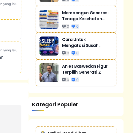
an yang lalu
Membangun Generasi
Tenaga Kesehatan
Unggul Dan Men...
0
0
Cara Untuk
Mengatasi Susah
an yang lalu
Tidur Akibat Stres
0
0
an
Anies Baswedan Figur
Terpilih Generasi Z
0
0
Kategori Populer