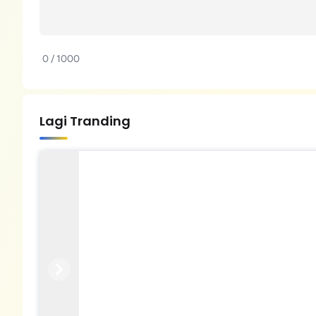
0 / 1000
Lagi Tranding
Previous
Next