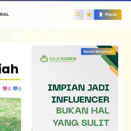
RIAL
Masuk
Search
Banner Bersponsor
iah
0
0