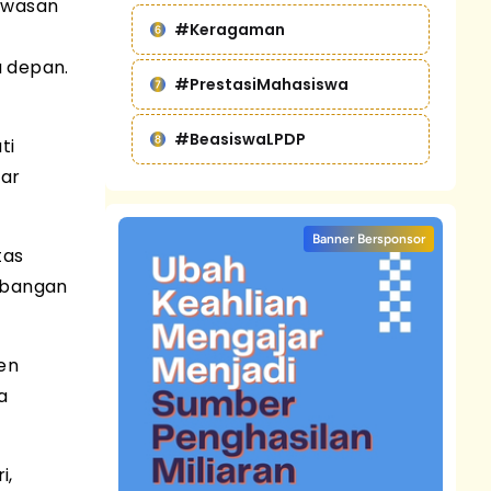
awasan
#Keragaman
a depan.
#PrestasiMahasiswa
#BeasiswaLPDP
ti
gar
Banner Bersponsor
tas
mbangan
en
a
i,