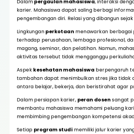
Dalam
pergaulan mahasiswa
, interaksi de
karier. Mahasiswa dapat saling berbagi inform
pengembangan diri. Relasi yang dibangun sejak 
Lingkungan
perkotaan
menawarkan berbagai p
terhadap perusahaan, lembaga profesional, da
magang, seminar, dan pelatihan. Namun, mah
aktivitas tersebut tidak mengganggu perkuliah
Aspek
kesehatan mahasiswa
berpengaruh te
tambahan dapat menimbulkan stres jika tidak 
antara belajar, bekerja, dan beristirahat agar p
Dalam persiapan karier,
peran dosen
sangat p
membantu mahasiswa memahami peluang karier 
membimbing pengembangan kompetensi akad
Setiap
program studi
memiliki jalur karier ya