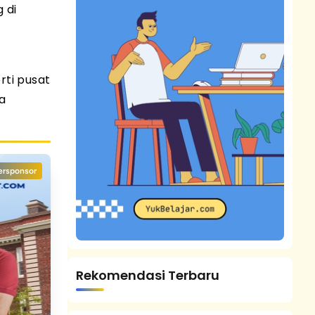
 di
ti pusat
ia
ersponsor
Rekomendasi Terbaru