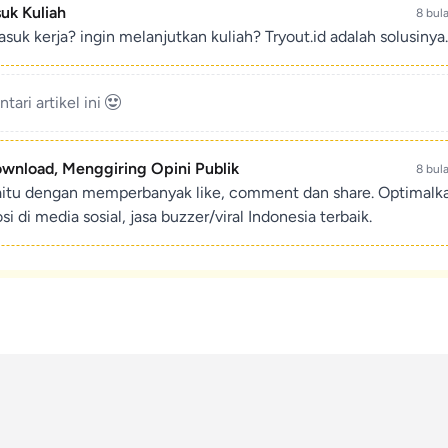
suk Kuliah
8 bul
suk kerja? ingin melanjutkan kuliah? Tryout.id adalah solusinya.
ari artikel ini
ownload, Menggiring Opini Publik
8 bul
aitu dengan memperbanyak like, comment dan share. Optimalk
di media sosial, jasa buzzer/viral Indonesia terbaik.