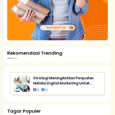
Rekomendasi Trending
Strategi Meningkatkan Penjualan
Melalui Digital Marketing Untuk
Bisnis Yang Lebih Kompetitif
0
0
Tagar Populer