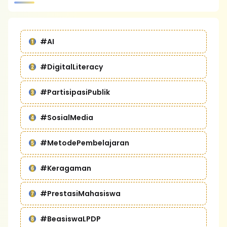
#AI
#DigitalLiteracy
#PartisipasiPublik
#SosialMedia
#MetodePembelajaran
#Keragaman
#PrestasiMahasiswa
#BeasiswaLPDP