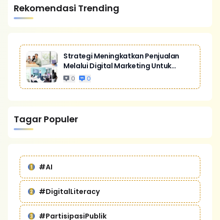
Rekomendasi Trending
Strategi Meningkatkan Penjualan
Melalui Digital Marketing Untuk
Bisnis Yang Lebih Kompetitif
0
0
Tagar Populer
#AI
#DigitalLiteracy
#PartisipasiPublik