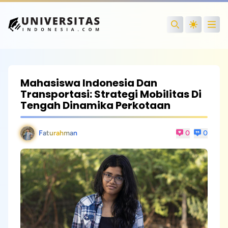
Open
Search
Mahasiswa Indonesia Dan
Transportasi: Strategi Mobilitas Di
Tengah Dinamika Perkotaan
Faturahman
0
0