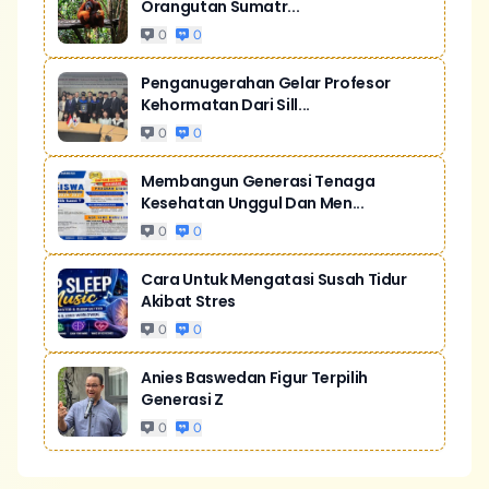
Orangutan Sumatr...
0
0
Penganugerahan Gelar Profesor
Kehormatan Dari Sill...
0
0
Membangun Generasi Tenaga
Kesehatan Unggul Dan Men...
0
0
Cara Untuk Mengatasi Susah Tidur
Akibat Stres
0
0
Anies Baswedan Figur Terpilih
Generasi Z
0
0