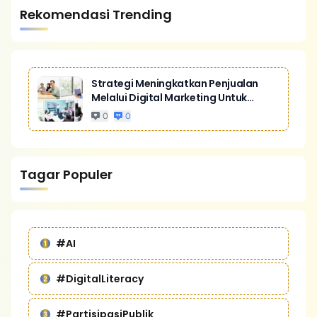
Rekomendasi Trending
Strategi Meningkatkan Penjualan
Melalui Digital Marketing Untuk
Bisnis Yang Lebih Kompetitif
0
0
Tagar Populer
#AI
#DigitalLiteracy
#PartisipasiPublik