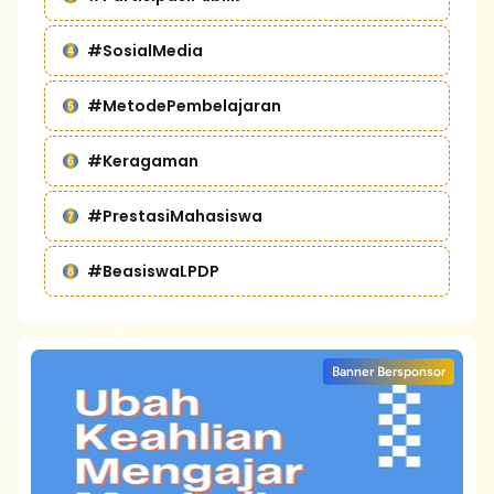
#SosialMedia
#MetodePembelajaran
#Keragaman
#PrestasiMahasiswa
#BeasiswaLPDP
Banner Bersponsor