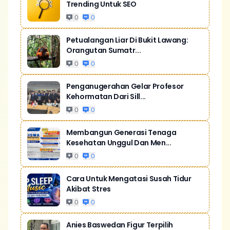
Trending Untuk SEO
0
0
Petualangan Liar Di Bukit Lawang:
Orangutan Sumatr...
0
0
Penganugerahan Gelar Profesor
Kehormatan Dari Sill...
0
0
Membangun Generasi Tenaga
Kesehatan Unggul Dan Men...
0
0
Cara Untuk Mengatasi Susah Tidur
Akibat Stres
0
0
Anies Baswedan Figur Terpilih