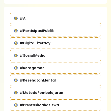
#AI
#PartisipasiPublik
#DigitalLiteracy
#SosialMedia
#Keragaman
#KesehatanMental
#MetodePembelajaran
#PrestasiMahasiswa