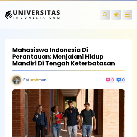
Open
Search
Mahasiswa Indonesia Di
Perantauan: Menjalani Hidup
Mandiri Di Tengah Keterbatasan
Faturahman
0
0