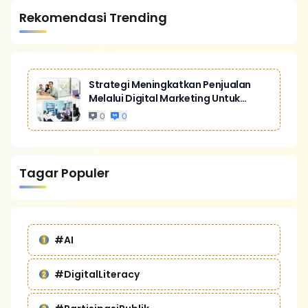
Rekomendasi Trending
Strategi Meningkatkan Penjualan
Melalui Digital Marketing Untuk
Bisnis Yang Lebih Kompetitif
0
0
Tagar Populer
#AI
#DigitalLiteracy