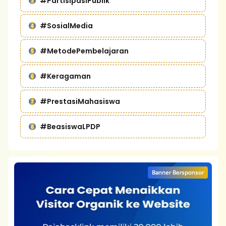
#PartisipasiPublik
#SosialMedia
#MetodePembelajaran
#Keragaman
#PrestasiMahasiswa
#BeasiswaLPDP
Banner Bersponsor