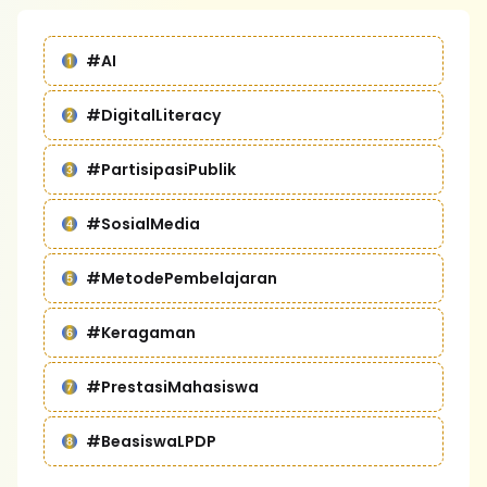
#AI
#DigitalLiteracy
#PartisipasiPublik
#SosialMedia
#MetodePembelajaran
#Keragaman
#PrestasiMahasiswa
#BeasiswaLPDP