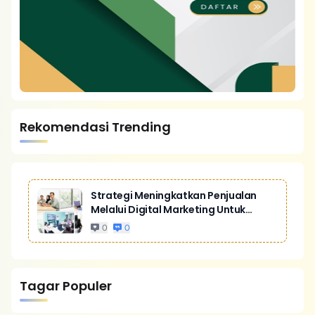
Rekomendasi Trending
Strategi Meningkatkan Penjualan
Melalui Digital Marketing Untuk
Bisnis Yang Lebih Kompetitif
0
0
Tagar Populer