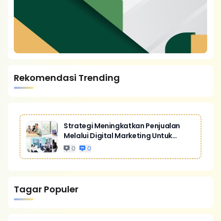
Rekomendasi Trending
Strategi Meningkatkan Penjualan
Melalui Digital Marketing Untuk
Bisnis Yang Lebih Kompetitif
0
0
Tagar Populer