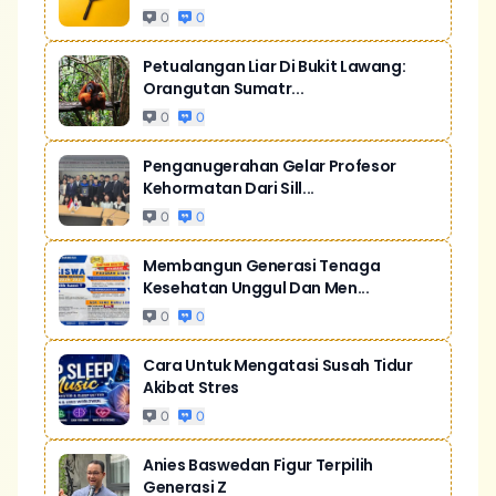
0
0
Petualangan Liar Di Bukit Lawang:
Orangutan Sumatr...
0
0
Penganugerahan Gelar Profesor
Kehormatan Dari Sill...
0
0
Membangun Generasi Tenaga
Kesehatan Unggul Dan Men...
0
0
Cara Untuk Mengatasi Susah Tidur
Akibat Stres
0
0
Anies Baswedan Figur Terpilih
Generasi Z