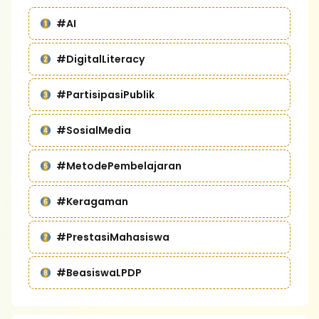
#AI
#DigitalLiteracy
#PartisipasiPublik
#SosialMedia
#MetodePembelajaran
#Keragaman
#PrestasiMahasiswa
#BeasiswaLPDP