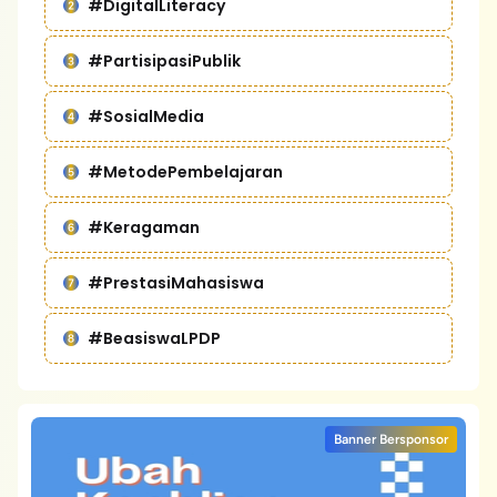
#DigitalLiteracy
#PartisipasiPublik
#SosialMedia
#MetodePembelajaran
#Keragaman
#PrestasiMahasiswa
#BeasiswaLPDP
Banner Bersponsor