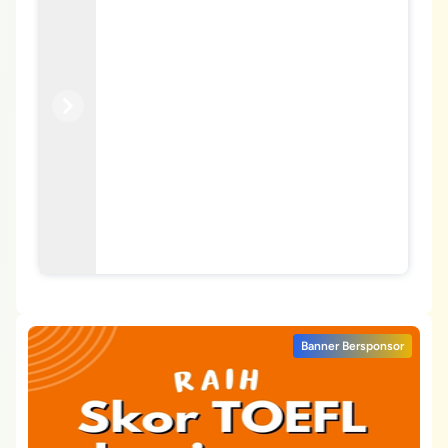
Previous
Next
Banner Bersponsor