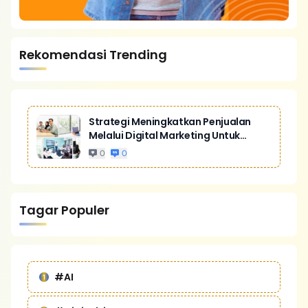
Rekomendasi Trending
Strategi Meningkatkan Penjualan
Melalui Digital Marketing Untuk
Bisnis Yang Lebih Kompetitif
0
0
Tagar Populer
#AI