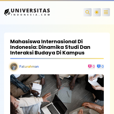
Open
Search
Mahasiswa Internasional Di
Indonesia: Dinamika Studi Dan
Interaksi Budaya Di Kampus
Faturahman
0
0