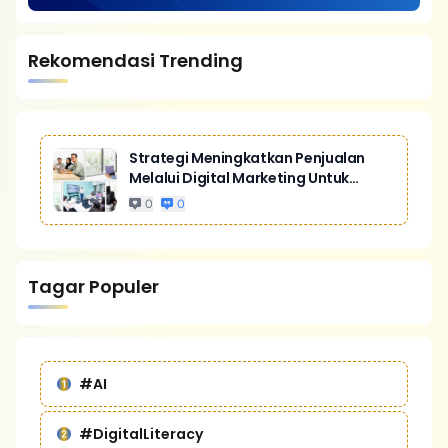
Rekomendasi Trending
Strategi Meningkatkan Penjualan
Melalui Digital Marketing Untuk
Bisnis Yang Lebih Kompetitif
0
0
Tagar Populer
#AI
#DigitalLiteracy