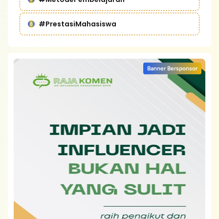
#PrestasiMahasiswa
Banner Bersponsor