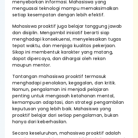
menyebarkan informasi. Mahasiswa yang
menguasai teknologi mampu memaksimalkan
setiap kesempatan dengan lebih efektif.
Mahasiswa proaktif juga belajar tanggung jawab
dan disiplin. Mengambil inisiatif berarti siap
menghadapi konsekuensi, menyelesaikan tugas
tepat waktu, dan menjaga kualitas pekerjaan.
Sikap ini membentuk karakter yang matang,
dapat dipercaya, dan dihargai oleh rekan
maupun mentor.
Tantangan mahasiswa proaktif termasuk
menghadapi penolakan, kegagalan, dan kritik.
Namun, pengalaman ini menjadi pelajaran
penting untuk mengasah ketahanan mental,
kemampuan adaptasi, dan strategi pengambilan
keputusan yang lebih baik. Mahasiswa yang
proaktif belajar dari setiap pengalaman, bukan
hanya dari keberhasilan.
Secara keseluruhan, mahasiswa proaktif adalah