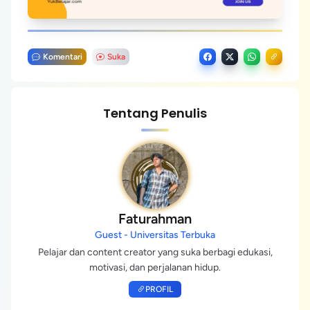
Komentari
Suka
Tentang Penulis
Faturahman
Guest - Universitas Terbuka
Pelajar dan content creator yang suka berbagi edukasi,
motivasi, dan perjalanan hidup.
PROFIL