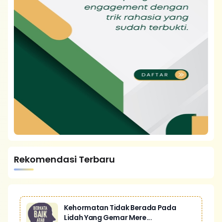
Rekomendasi Terbaru
Kehormatan Tidak Berada Pada
Lidah Yang Gemar Mere...