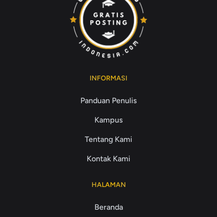
INFORMASI
Panduan Penulis
Kampus
Tentang Kami
Kontak Kami
HALAMAN
Beranda