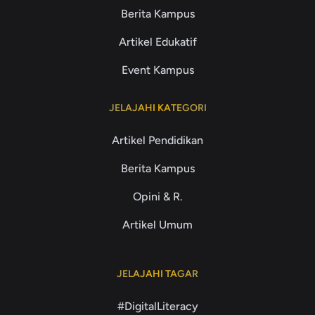
Berita Kampus
Artikel Edukatif
Event Kampus
JELAJAHI KATEGORI
Artikel Pendidikan
Berita Kampus
Opini & R.
Artikel Umum
JELAJAHI TAGAR
#DigitalLiteracy