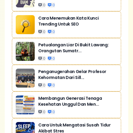
0
0
Cara Menemukan Kata Kunci
Trending Untuk SEO
0
0
Petualangan Liar Di Bukit Lawang:
Orangutan Sumatr...
0
0
Penganugerahan Gelar Profesor
Kehormatan Dari Sill...
0
0
Membangun Generasi Tenaga
Kesehatan Unggul Dan Men...
0
0
Cara Untuk Mengatasi Susah Tidur
Akibat Stres