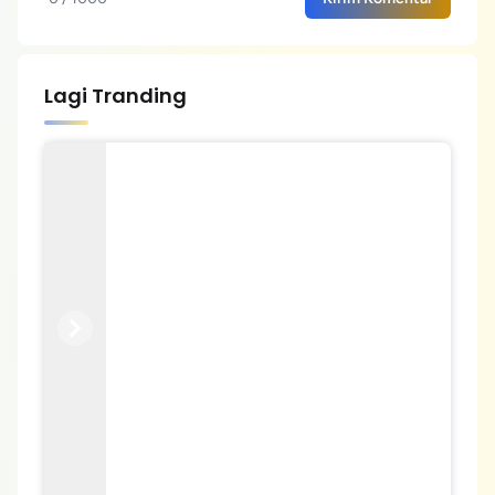
Lagi Tranding
Previous
Next