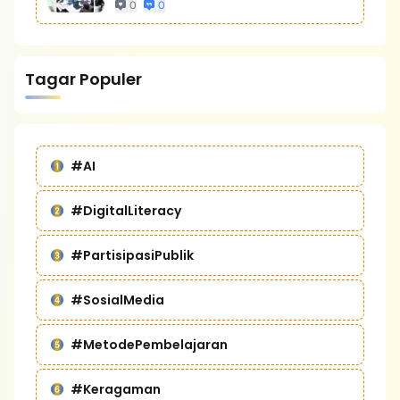
Bisnis Yang Lebih Kompetitif
0
0
Tagar Populer
#AI
#DigitalLiteracy
#PartisipasiPublik
#SosialMedia
#MetodePembelajaran
#Keragaman