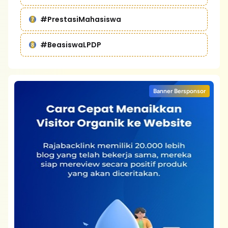
#PrestasiMahasiswa
#BeasiswaLPDP
Banner Bersponsor