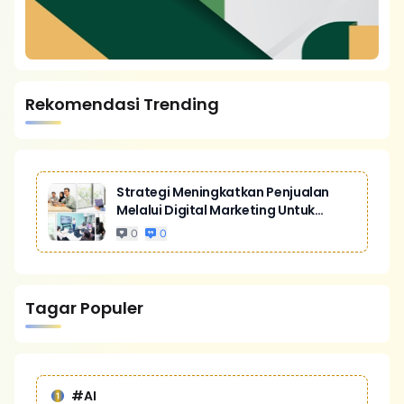
Rekomendasi Trending
Strategi Meningkatkan Penjualan
Melalui Digital Marketing Untuk
Bisnis Yang Lebih Kompetitif
0
0
Tagar Populer
#AI