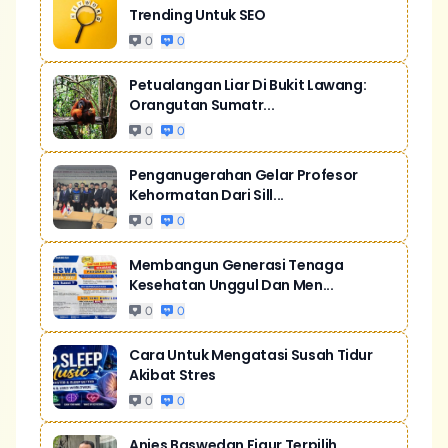
Trending Untuk SEO
0
0
Petualangan Liar Di Bukit Lawang:
Orangutan Sumatr...
0
0
Penganugerahan Gelar Profesor
Kehormatan Dari Sill...
0
0
Membangun Generasi Tenaga
Kesehatan Unggul Dan Men...
0
0
Cara Untuk Mengatasi Susah Tidur
Akibat Stres
0
0
Anies Baswedan Figur Terpilih