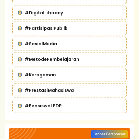
#DigitalLiteracy
#PartisipasiPublik
#SosialMedia
#MetodePembelajaran
#Keragaman
#PrestasiMahasiswa
#BeasiswaLPDP
Banner Bersponsor