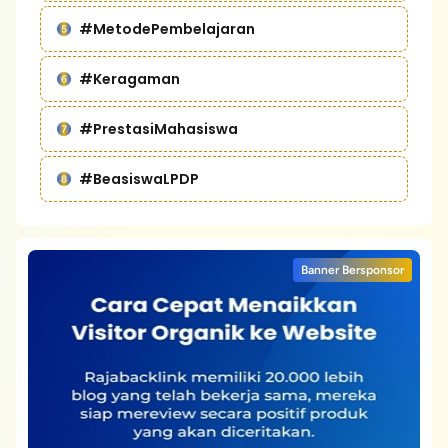
#MetodePembelajaran
#Keragaman
#PrestasiMahasiswa
#BeasiswaLPDP
Banner Bersponsor