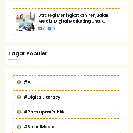
Strategi Meningkatkan Penjualan
Melalui Digital Marketing Untuk
Bisnis Yang Lebih Kompetitif
0
0
Tagar Populer
#AI
#DigitalLiteracy
#PartisipasiPublik
#SosialMedia