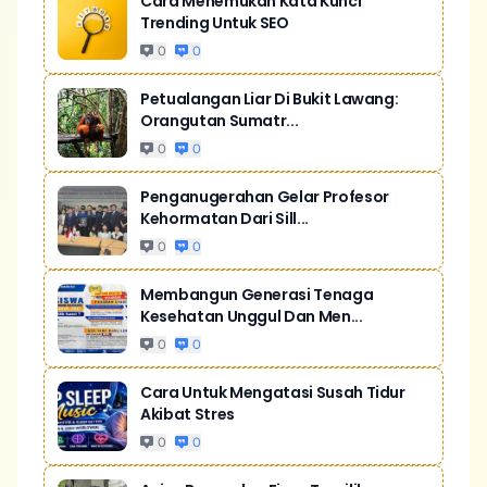
Cara Menemukan Kata Kunci
Trending Untuk SEO
0
0
Petualangan Liar Di Bukit Lawang:
Orangutan Sumatr...
0
0
Penganugerahan Gelar Profesor
Kehormatan Dari Sill...
0
0
Membangun Generasi Tenaga
Kesehatan Unggul Dan Men...
0
0
Cara Untuk Mengatasi Susah Tidur
Akibat Stres
0
0