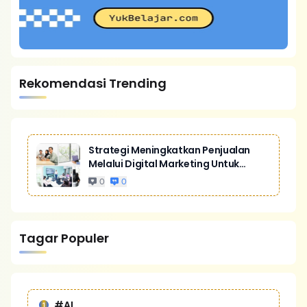
Rekomendasi Trending
Strategi Meningkatkan Penjualan
Melalui Digital Marketing Untuk
Bisnis Yang Lebih Kompetitif
0
0
Tagar Populer
#AI