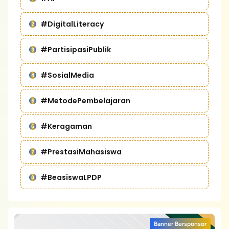
#DigitalLiteracy
#PartisipasiPublik
#SosialMedia
#MetodePembelajaran
#Keragaman
#PrestasiMahasiswa
#BeasiswaLPDP
Banner Bersponsor