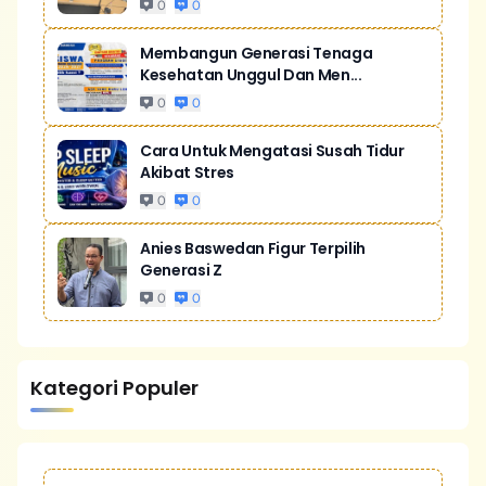
0
0
Membangun Generasi Tenaga
Kesehatan Unggul Dan Men...
0
0
Cara Untuk Mengatasi Susah Tidur
Akibat Stres
0
0
Anies Baswedan Figur Terpilih
Generasi Z
0
0
Kategori Populer