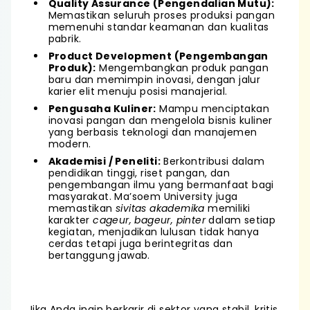
Quality Assurance (Pengendalian Mutu):
Memastikan seluruh proses produksi pangan
memenuhi standar keamanan dan kualitas
pabrik.
Product Development (Pengembangan
Produk):
Mengembangkan produk pangan
baru dan memimpin inovasi, dengan jalur
karier elit menuju posisi manajerial.
Pengusaha Kuliner:
Mampu menciptakan
inovasi pangan dan mengelola bisnis kuliner
yang berbasis teknologi dan manajemen
modern.
Akademisi / Peneliti:
Berkontribusi dalam
pendidikan tinggi, riset pangan, dan
pengembangan ilmu yang bermanfaat bagi
masyarakat. Ma’soem University juga
memastikan
sivitas akademika
memiliki
karakter
cageur, bageur, pinter
dalam setiap
kegiatan, menjadikan lulusan tidak hanya
cerdas tetapi juga berintegritas dan
bertanggung jawab.
Jika Anda ingin berkarir di sektor yang stabil, kritis,