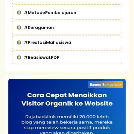
#MetodePembelajaran
#Keragaman
#PrestasiMahasiswa
#BeasiswaLPDP
Banner Bersponsor