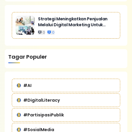
Strategi Meningkatkan Penjualan
Melalui Digital Marketing Untuk
Bisnis Yang Lebih Kompetitif
0
0
Tagar Populer
#AI
#DigitalLiteracy
#PartisipasiPublik
#SosialMedia