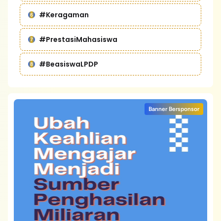
#Keragaman
#PrestasiMahasiswa
#BeasiswaLPDP
Banner Bersponsor