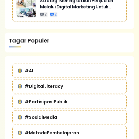
Strategi Meningkatkan Penjualan
Melalui Digital Marketing Untuk
Bisnis Yang Lebih Kompetitif
0
0
Tagar Populer
#AI
#DigitalLiteracy
#PartisipasiPublik
#SosialMedia
#MetodePembelajaran