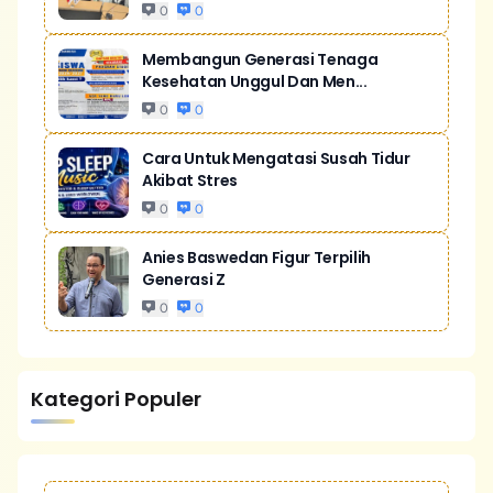
0
0
Membangun Generasi Tenaga
Kesehatan Unggul Dan Men...
0
0
Cara Untuk Mengatasi Susah Tidur
Akibat Stres
0
0
Anies Baswedan Figur Terpilih
Generasi Z
0
0
Kategori Populer