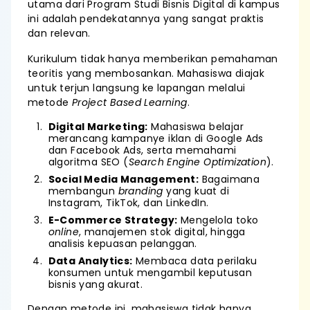
utama dari Program Studi Bisnis Digital di kampus
ini adalah pendekatannya yang sangat praktis
dan relevan.
Kurikulum tidak hanya memberikan pemahaman
teoritis yang membosankan. Mahasiswa diajak
untuk terjun langsung ke lapangan melalui
metode
Project Based Learning
.
Digital Marketing:
Mahasiswa belajar
merancang kampanye iklan di Google Ads
dan Facebook Ads, serta memahami
algoritma SEO (
Search Engine Optimization
).
Social Media Management:
Bagaimana
membangun
branding
yang kuat di
Instagram, TikTok, dan LinkedIn.
E-Commerce Strategy:
Mengelola toko
online
, manajemen stok digital, hingga
analisis kepuasan pelanggan.
Data Analytics:
Membaca data perilaku
konsumen untuk mengambil keputusan
bisnis yang akurat.
Dengan metode ini, mahasiswa tidak hanya