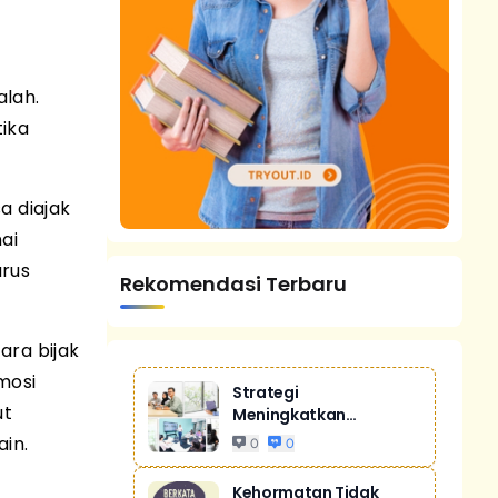
alah.
tika
a diajak
ai
arus
Rekomendasi Terbaru
ara bijak
mosi
Strategi
ut
Meningkatkan
Penjualan Melalui
in.
0
0
Digital Ma...
Kehormatan Tidak