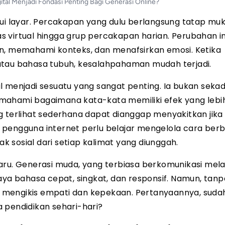
tal Menjadi Fondasi Penting Bagi Generasi Online?
ui layar. Percakapan yang dulu berlangsung tatap muk
las virtual hingga grup percakapan harian. Perubahan in
 memahami konteks, dan menafsirkan emosi. Ketika
atau bahasa tubuh, kesalahpahaman mudah terjadi.
ital menjadi sesuatu yang sangat penting. Ia bukan seka
mahami bagaimana kata-kata memiliki efek yang lebi
g terlihat sederhana dapat dianggap menyakitkan jika
pengguna internet perlu belajar mengelola cara berb
 sosial dari setiap kalimat yang diunggah.
aru. Generasi muda, yang terbiasa berkomunikasi mela
aya bahasa cepat, singkat, dan responsif. Namun, tanp
isa mengikis empati dan kepekaan. Pertanyaannya, sud
 pendidikan sehari-hari?