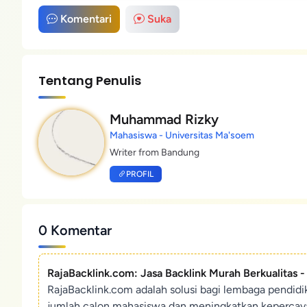
Komentari
Suka
Tentang Penulis
Muhammad Rizky
Mahasiswa - Universitas Ma'soem
Writer from Bandung
PROFIL
0 Komentar
RajaBacklink.com: Jasa Backlink Murah Berkualitas 
RajaBacklink.com adalah solusi bagi lembaga pendid
jumlah calon mahasiswa dan meningkatkan kepercaya