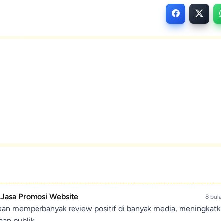
- Jasa Promosi Website
8 bul
ikan memperbanyak review positif di banyak media, meningkat
an publik.