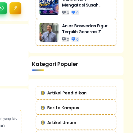
Mengatasi Susah
Tidur Akibat Stres
0
0
Anies Baswedan Figur
Terpilih Generasi Z
0
0
Kategori Populer
Artikel Pendidikan
Berita Kampus
an yang lalu
Artikel Umum
kan