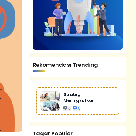
Rekomendasi Trending
Strategi
Meningkatkan
Penjualan Melalui
0
0
Digital Marketing
Untuk Bisnis Yang
Lebih Kompetitif
Tagar Populer