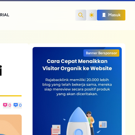
RIAL
Masuk
Search
Banner Bersponsor
i
0
0