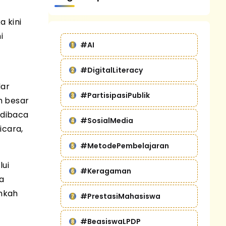
a kini
i
#AI
#DigitalLiteracy
dar
#PartisipasiPublik
h besar
 dibaca
#SosialMedia
icara,
#MetodePembelajaran
lui
#Keragaman
a
ahkah
#PrestasiMahasiswa
#BeasiswaLPDP