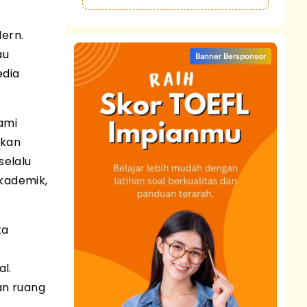
ern.
au
Banner Bersponsor
edia
ami
ekan
selalu
akademik,
ta
l.
an ruang