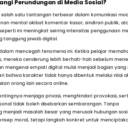
angi Perundungan di Media Sosial?
i salah satu tantangan terbesar dalam komunikasi mod
n mental akibat komentar kasar, sindiran publik, at
 seperti ini meningkat seiring intensitas penggunaan m
 tanggung jawab digital.
ng dalam mencegah fenomena ini. Ketika pelajar memah
s, mereka cenderung lebih berhati-hati sebelum men
n mengenai empati digital mulai menjadi bagian yang 
ari bahwa karakter tidak hanya dibentuk melalui nilai 
kan orang lain secara online.
entingnya menjaga privasi, menghindari provokasi, ser
onal tidak boleh disebarkan sembarangan. Tanpa
g menjadi masalah besar yang merusak hubungan sosia
konsep moral, tetapi langkah konkret untuk menciptak