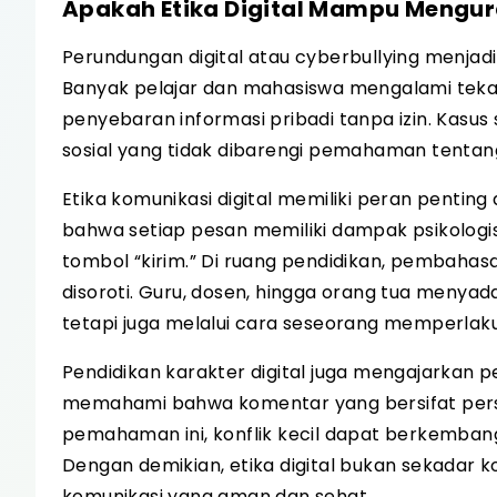
Apakah Etika Digital Mampu Mengur
Perundungan digital atau cyberbullying menjad
Banyak pelajar dan mahasiswa mengalami tekana
penyebaran informasi pribadi tanpa izin. Kasus
sosial yang tidak dibarengi pemahaman tentang
Etika komunikasi digital memiliki peran penti
bahwa setiap pesan memiliki dampak psikologi
tombol “kirim.” Di ruang pendidikan, pembahasa
disoroti. Guru, dosen, hingga orang tua menyad
tetapi juga melalui cara seseorang memperlaku
Pendidikan karakter digital juga mengajarkan p
memahami bahwa komentar yang bersifat pers
pemahaman ini, konflik kecil dapat berkemban
Dengan demikian, etika digital bukan sekadar 
komunikasi yang aman dan sehat.