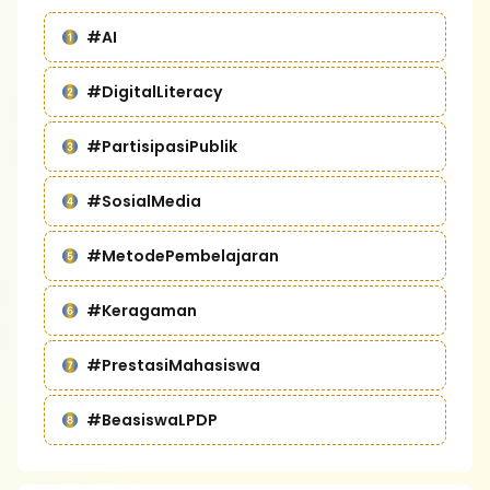
#AI
#DigitalLiteracy
#PartisipasiPublik
#SosialMedia
#MetodePembelajaran
#Keragaman
#PrestasiMahasiswa
#BeasiswaLPDP