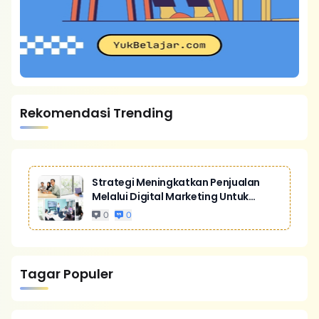
Rekomendasi Trending
Strategi Meningkatkan Penjualan
Melalui Digital Marketing Untuk
Bisnis Yang Lebih Kompetitif
0
0
Tagar Populer