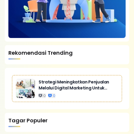
Rekomendasi Trending
Strategi Meningkatkan Penjualan
Melalui Digital Marketing Untuk
Bisnis Yang Lebih Kompetitif
0
0
Tagar Populer