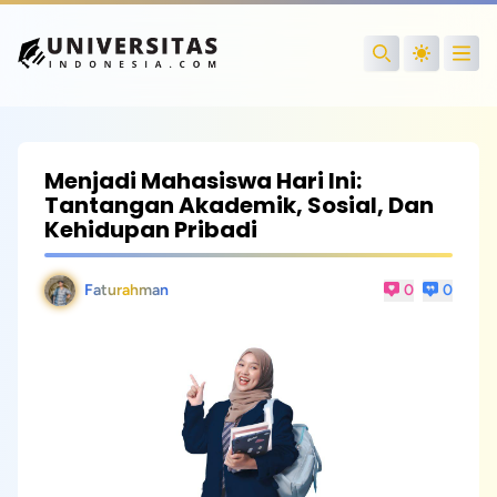
Open
Search
Menjadi Mahasiswa Hari Ini:
Tantangan Akademik, Sosial, Dan
Kehidupan Pribadi
Faturahman
0
0