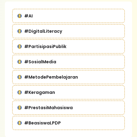
#AI
#DigitalLiteracy
#PartisipasiPublik
#SosialMedia
#MetodePembelajaran
#Keragaman
#PrestasiMahasiswa
#BeasiswaLPDP