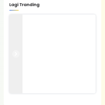
Lagi Tranding
Previous
Next