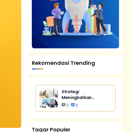
Rekomendasi Trending
Strategi
Meningkatkan
Penjualan Melalui
0
0
Digital Marketing
Untuk Bisnis Yang
Lebih Kompetitif
Tagar Populer