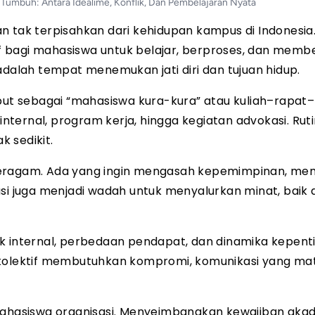
Tumbuh: Antara Idealime, Konflik, Dan Pembelajaran Nyata
 tak terpisahkan dari kehidupan kampus di Indonesia. 
tif bagi mahasiswa untuk belajar, berproses, dan memb
adalah tempat menemukan jati diri dan tujuan hidup.
ebut sebagai “mahasiswa kura-kura” atau kuliah–rapat–
internal, program kerja, hingga kegiatan advokasi. Rutin
 sedikit.
beragam. Ada yang ingin mengasah kepemimpinan, me
si juga menjadi wadah untuk menyalurkan minat, baik 
flik internal, perbedaan pendapat, dan dinamika kepen
 kolektif membutuhkan kompromi, komunikasi yang ma
hasiswa organisasi. Menyeimbangkan kewajiban aka