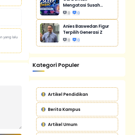
Mengatasi Susah
Tidur Akibat Stres
0
0
Anies Baswedan Figur
Terpilih Generasi Z
an yang lalu
0
0
Kategori Populer
Artikel Pendidikan
Berita Kampus
Artikel Umum