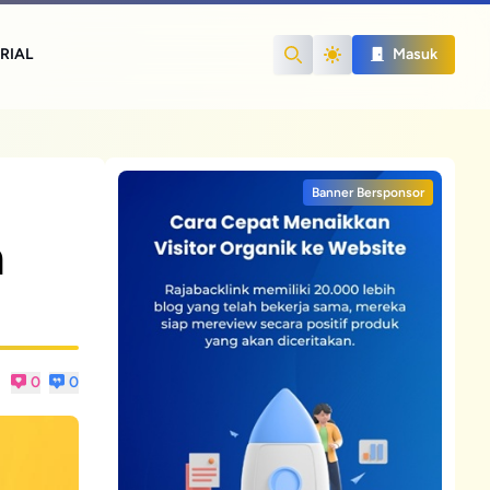
RIAL
Masuk
Search
g
Banner Bersponsor
n
0
0