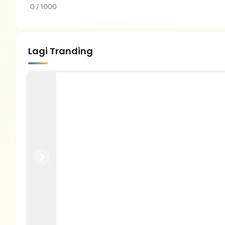
0 / 1000
Lagi Tranding
Previous
Next