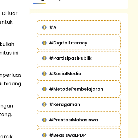
Di luar
entuk
#AI
#DigitalLiteracy
kuliah–
itas ini
#PartisipasiPublik
#SosialMedia
mperluas
di bidang
#MetodePembelajaran
#Keragaman
tingan
tang,
#PrestasiMahasiswa
#BeasiswaLPDP
demik