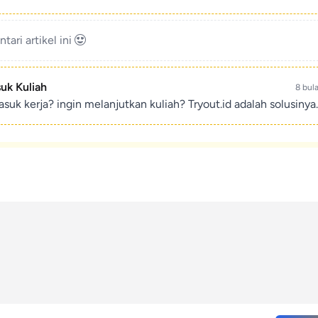
ari artikel ini
suk Kuliah
8 bul
suk kerja? ingin melanjutkan kuliah? Tryout.id adalah solusinya.