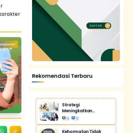
ar
karakter
ersponsor
Rekomendasi Terbaru
Strategi
Meningkatkan
Penjualan Melalui
0
0
Digital Ma...
Kehormatan Tidak