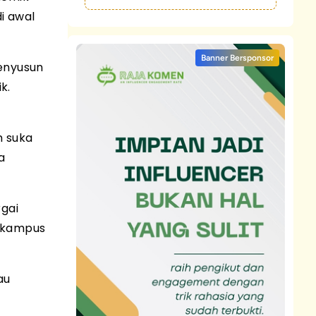
i awal
Banner Bersponsor
menyusun
k.
m suka
a
rgai
u kampus
au