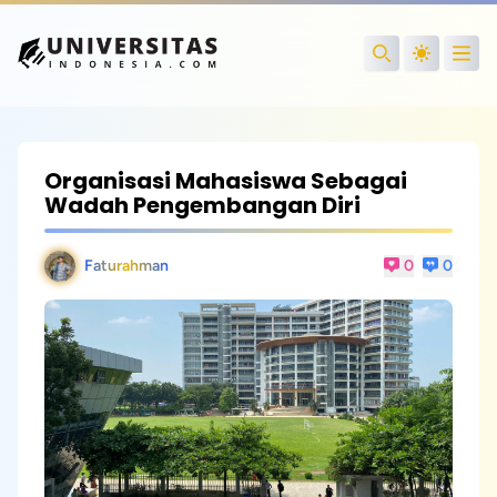
Open
Search
Organisasi Mahasiswa Sebagai
Wadah Pengembangan Diri
Faturahman
0
0