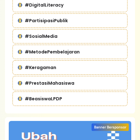
#DigitalLiteracy
#PartisipasiPublik
#SosialMedia
#MetodePembelajaran
#Keragaman
#PrestasiMahasiswa
#BeasiswaLPDP
Banner Bersponsor