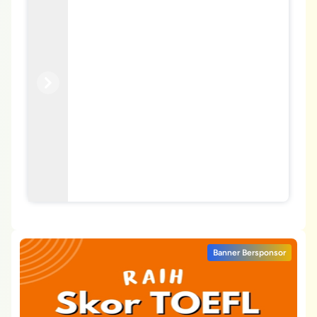
Previous
Next
Banner Bersponsor