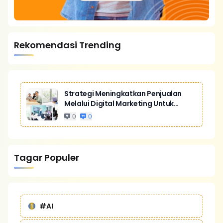
Rekomendasi Trending
Strategi Meningkatkan Penjualan
Melalui Digital Marketing Untuk
Bisnis Yang Lebih Kompetitif
0
0
Tagar Populer
#AI