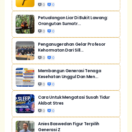
0
0
Petualangan Liar Di Bukit Lawang:
Orangutan Sumatr...
0
0
Penganugerahan Gelar Profesor
Kehormatan Dari Sill...
0
0
Membangun Generasi Tenaga
Kesehatan Unggul Dan Men...
0
0
Cara Untuk Mengatasi Susah Tidur
Akibat Stres
0
0
Anies Baswedan Figur Terpilih
Generasi Z