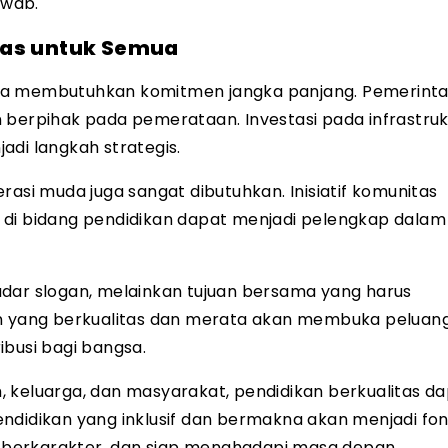
awab.
tas untuk Semua
ua membutuhkan komitmen jangka panjang. Pemerinta
 berpihak pada pemerataan. Investasi pada infrastruk
adi langkah strategis.
nerasi muda juga sangat dibutuhkan. Inisiatif komunitas
ial di bidang pendidikan dapat menjadi pelengkap dala
adar slogan, melainkan tujuan bersama yang harus
an yang berkualitas dan merata akan membuka peluang
ibusi bagi bangsa.
 keluarga, dan masyarakat, pendidikan berkualitas d
ndidikan yang inklusif dan bermakna akan menjadi fon
berkarakter, dan siap menghadapi masa depan.