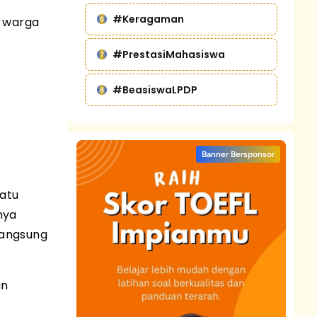
#Keragaman
h warga
#PrestasiMahasiswa
#BeasiswaLPDP
Banner Bersponsor
satu
nya
 langsung
an