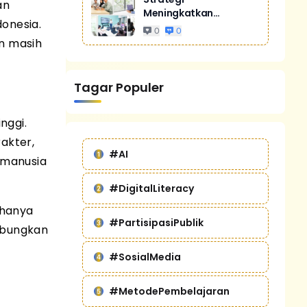
an
Meningkatkan
onesia.
Penjualan Melalui
0
0
Digital Marketing
n masih
Untuk Bisnis Yang
Lebih Kompetitif
Tagar Populer
nggi.
akter,
#AI
 manusia
#DigitalLiteracy
 hanya
#PartisipasiPublik
hubungkan
#SosialMedia
#MetodePembelajaran