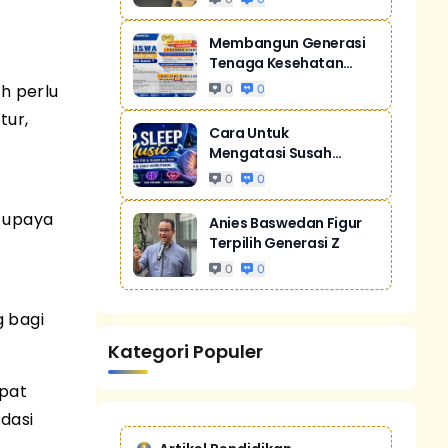
Membangun Generasi
Tenaga Kesehatan
Unggul Dan Men...
h perlu
0
0
tur,
Cara Untuk
Mengatasi Susah
Tidur Akibat Stres
0
0
m upaya
Anies Baswedan Figur
Terpilih Generasi Z
0
0
 bagi
Kategori Populer
apat
dasi