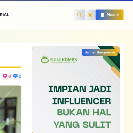
RIAL
Masuk
Search
Banner Bersponsor
0
0